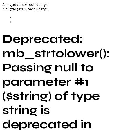
Alt i gadgets & tech udstyr
Alt i gadgets & tech udstyr
Deprecated:
mb_strtolower():
Passing null to
parameter #1
($string) of type
string is
deprecated in