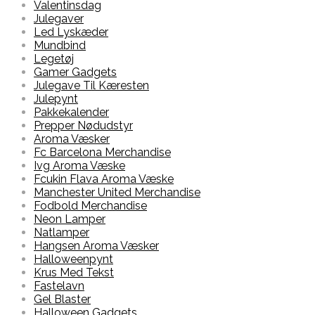
Valentinsdag
Julegaver
Led Lyskæder
Mundbind
Legetøj
Gamer Gadgets
Julegave Til Kæresten
Julepynt
Pakkekalender
Prepper Nødudstyr
Aroma Væsker
Fc Barcelona Merchandise
Ivg Aroma Væske
Fcukin Flava Aroma Væske
Manchester United Merchandise
Fodbold Merchandise
Neon Lamper
Natlamper
Hangsen Aroma Væsker
Halloweenpynt
Krus Med Tekst
Fastelavn
Gel Blaster
Halloween Gadgets