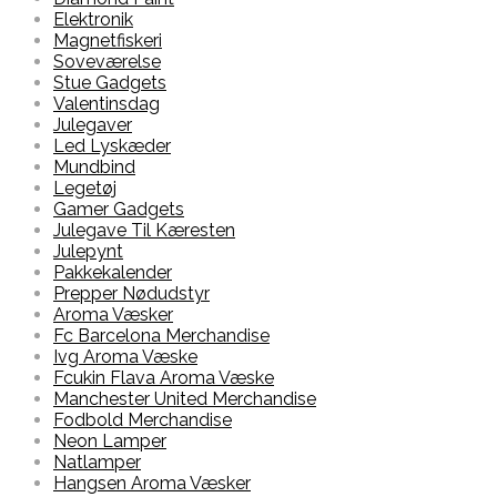
Elektronik
Magnetfiskeri
Soveværelse
Stue Gadgets
Valentinsdag
Julegaver
Led Lyskæder
Mundbind
Legetøj
Gamer Gadgets
Julegave Til Kæresten
Julepynt
Pakkekalender
Prepper Nødudstyr
Aroma Væsker
Fc Barcelona Merchandise
Ivg Aroma Væske
Fcukin Flava Aroma Væske
Manchester United Merchandise
Fodbold Merchandise
Neon Lamper
Natlamper
Hangsen Aroma Væsker