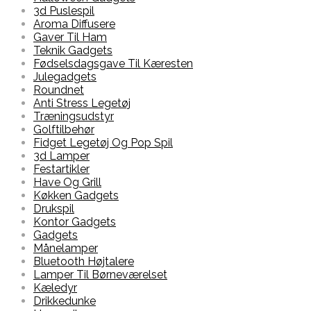
3d Puslespil
Aroma Diffusere
Gaver Til Ham
Teknik Gadgets
Fødselsdagsgave Til Kæresten
Julegadgets
Roundnet
Anti Stress Legetøj
Træningsudstyr
Golftilbehør
Fidget Legetøj Og Pop Spil
3d Lamper
Festartikler
Have Og Grill
Køkken Gadgets
Drukspil
Kontor Gadgets
Gadgets
Månelamper
Bluetooth Højtalere
Lamper Til Børneværelset
Kæledyr
Drikkedunke