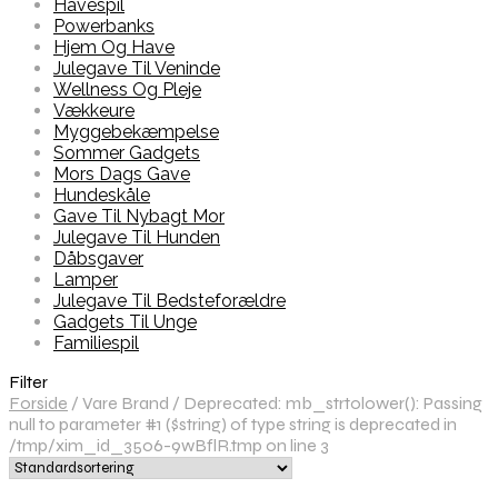
Havespil
Powerbanks
Hjem Og Have
Julegave Til Veninde
Wellness Og Pleje
Vækkeure
Myggebekæmpelse
Sommer Gadgets
Mors Dags Gave
Hundeskåle
Gave Til Nybagt Mor
Julegave Til Hunden
Dåbsgaver
Lamper
Julegave Til Bedsteforældre
Gadgets Til Unge
Familiespil
Filter
Forside
/
Vare Brand
/
Deprecated: mb_strtolower(): Passing
null to parameter #1 ($string) of type string is deprecated in
/tmp/xim_id_3506-9wBflR.tmp on line 3