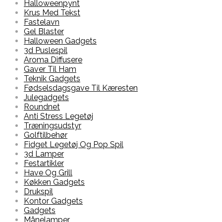
Halloweenpynt
Krus Med Tekst
Fastelavn
Gel Blaster
Halloween Gadgets
3d Puslespil
Aroma Diffusere
Gaver Til Ham
Teknik Gadgets
Fødselsdagsgave Til Kæresten
Julegadgets
Roundnet
Anti Stress Legetøj
Træningsudstyr
Golftilbehør
Fidget Legetøj Og Pop Spil
3d Lamper
Festartikler
Have Og Grill
Køkken Gadgets
Drukspil
Kontor Gadgets
Gadgets
Månelamper