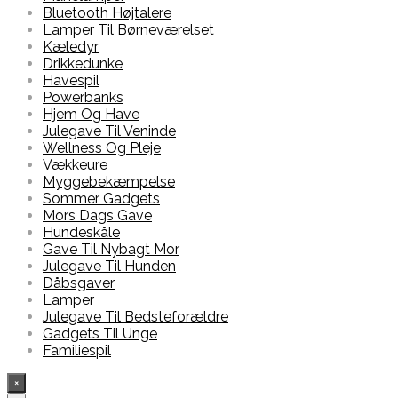
Bluetooth Højtalere
Lamper Til Børneværelset
Kæledyr
Drikkedunke
Havespil
Powerbanks
Hjem Og Have
Julegave Til Veninde
Wellness Og Pleje
Vækkeure
Myggebekæmpelse
Sommer Gadgets
Mors Dags Gave
Hundeskåle
Gave Til Nybagt Mor
Julegave Til Hunden
Dåbsgaver
Lamper
Julegave Til Bedsteforældre
Gadgets Til Unge
Familiespil
×