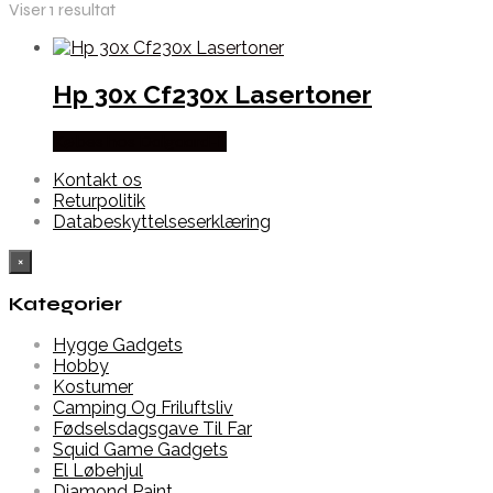
Viser 1 resultat
Hp 30x Cf230x Lasertoner
Købes hos Dalgaard-it
Kontakt os
Returpolitik
Databeskyttelseserklæring
×
Kategorier
Hygge Gadgets
Hobby
Kostumer
Camping Og Friluftsliv
Fødselsdagsgave Til Far
Squid Game Gadgets
El Løbehjul
Diamond Paint