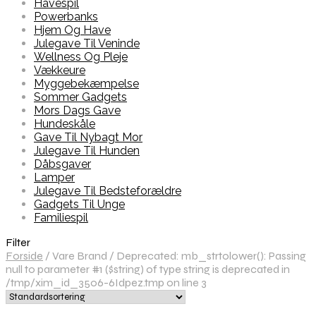
Havespil
Powerbanks
Hjem Og Have
Julegave Til Veninde
Wellness Og Pleje
Vækkeure
Myggebekæmpelse
Sommer Gadgets
Mors Dags Gave
Hundeskåle
Gave Til Nybagt Mor
Julegave Til Hunden
Dåbsgaver
Lamper
Julegave Til Bedsteforældre
Gadgets Til Unge
Familiespil
Filter
Forside
/
Vare Brand
/
Deprecated: mb_strtolower(): Passing
null to parameter #1 ($string) of type string is deprecated in
/tmp/xim_id_3506-6Idpez.tmp on line 3