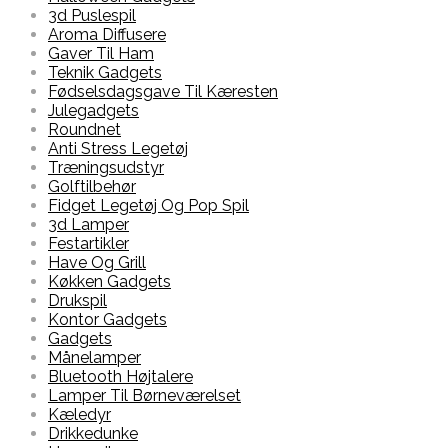
3d Puslespil
Aroma Diffusere
Gaver Til Ham
Teknik Gadgets
Fødselsdagsgave Til Kæresten
Julegadgets
Roundnet
Anti Stress Legetøj
Træningsudstyr
Golftilbehør
Fidget Legetøj Og Pop Spil
3d Lamper
Festartikler
Have Og Grill
Køkken Gadgets
Drukspil
Kontor Gadgets
Gadgets
Månelamper
Bluetooth Højtalere
Lamper Til Børneværelset
Kæledyr
Drikkedunke