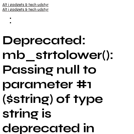
Alt i gadgets & tech udstyr
Alt i gadgets & tech udstyr
Deprecated:
mb_strtolower():
Passing null to
parameter #1
($string) of type
string is
deprecated in