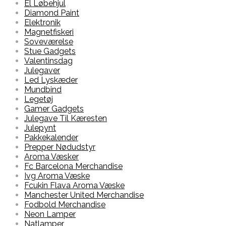
El Løbehjul
Diamond Paint
Elektronik
Magnetfiskeri
Soveværelse
Stue Gadgets
Valentinsdag
Julegaver
Led Lyskæder
Mundbind
Legetøj
Gamer Gadgets
Julegave Til Kæresten
Julepynt
Pakkekalender
Prepper Nødudstyr
Aroma Væsker
Fc Barcelona Merchandise
Ivg Aroma Væske
Fcukin Flava Aroma Væske
Manchester United Merchandise
Fodbold Merchandise
Neon Lamper
Natlamper