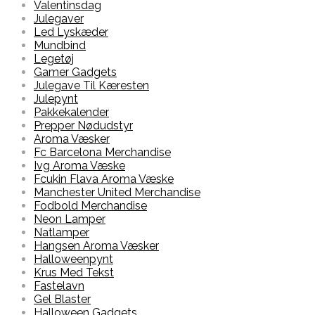
Valentinsdag
Julegaver
Led Lyskæder
Mundbind
Legetøj
Gamer Gadgets
Julegave Til Kæresten
Julepynt
Pakkekalender
Prepper Nødudstyr
Aroma Væsker
Fc Barcelona Merchandise
Ivg Aroma Væske
Fcukin Flava Aroma Væske
Manchester United Merchandise
Fodbold Merchandise
Neon Lamper
Natlamper
Hangsen Aroma Væsker
Halloweenpynt
Krus Med Tekst
Fastelavn
Gel Blaster
Halloween Gadgets