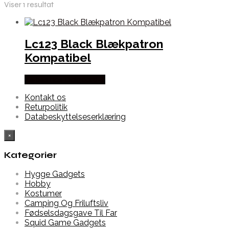
Viser 1 resultat
Lc123 Black Blækpatron
Kompatibel
Købes hos Dalgaard-it
Kontakt os
Returpolitik
Databeskyttelseserklæring
×
Kategorier
Hygge Gadgets
Hobby
Kostumer
Camping Og Friluftsliv
Fødselsdagsgave Til Far
Squid Game Gadgets