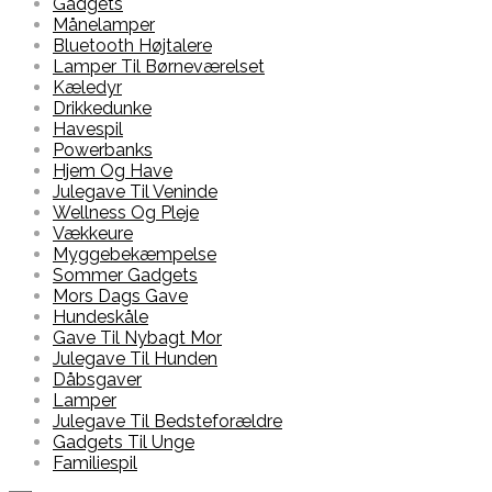
Gadgets
Månelamper
Bluetooth Højtalere
Lamper Til Børneværelset
Kæledyr
Drikkedunke
Havespil
Powerbanks
Hjem Og Have
Julegave Til Veninde
Wellness Og Pleje
Vækkeure
Myggebekæmpelse
Sommer Gadgets
Mors Dags Gave
Hundeskåle
Gave Til Nybagt Mor
Julegave Til Hunden
Dåbsgaver
Lamper
Julegave Til Bedsteforældre
Gadgets Til Unge
Familiespil