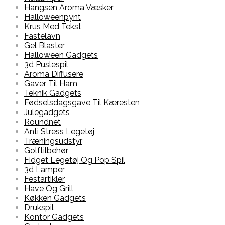
Hangsen Aroma Væsker
Halloweenpynt
Krus Med Tekst
Fastelavn
Gel Blaster
Halloween Gadgets
3d Puslespil
Aroma Diffusere
Gaver Til Ham
Teknik Gadgets
Fødselsdagsgave Til Kæresten
Julegadgets
Roundnet
Anti Stress Legetøj
Træningsudstyr
Golftilbehør
Fidget Legetøj Og Pop Spil
3d Lamper
Festartikler
Have Og Grill
Køkken Gadgets
Drukspil
Kontor Gadgets