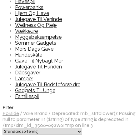
Havespil
Powerbanks
Hjem Og Have
Julegave Til Veninde
Wellness Og Pleje
Vækkeure
Myggebekæmpelse
Sommer Gadgets
Mors Dags Gave
Hundeskåle
Gave Til Nybagt Mor
Julegave Til Hunden
Dåbsgaver
Lamper
Julegave Til Bedsteforældre
Gadgets Til Unge
Familiespil
Filter
Forside
/
Vare Brand
/
Deprecated: mb_strtolower(): Passing
null to parameter #1 ($string) of type string is deprecated in
/tmp/xim_id_3506-69Sw6I.tmp on line 3