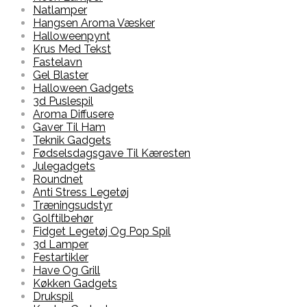
Natlamper
Hangsen Aroma Væsker
Halloweenpynt
Krus Med Tekst
Fastelavn
Gel Blaster
Halloween Gadgets
3d Puslespil
Aroma Diffusere
Gaver Til Ham
Teknik Gadgets
Fødselsdagsgave Til Kæresten
Julegadgets
Roundnet
Anti Stress Legetøj
Træningsudstyr
Golftilbehør
Fidget Legetøj Og Pop Spil
3d Lamper
Festartikler
Have Og Grill
Køkken Gadgets
Drukspil