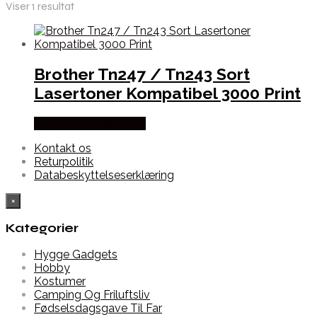
Viser 1 resultat
Brother Tn247 / Tn243 Sort
Lasertoner Kompatibel 3000 Print
Købes hos Dalgaard-it
Kontakt os
Returpolitik
Databeskyttelseserklæring
×
Kategorier
Hygge Gadgets
Hobby
Kostumer
Camping Og Friluftsliv
Fødselsdagsgave Til Far