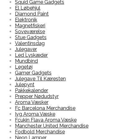
Squid Game Gadgets
El Løbehjul
Diamond Paint
Elektronik
Magnetfiskeri
Soveværelse
Stue Gadgets
Valentinsdag
Julegaver
Led Lyskæder
Mundbind
Legetøj
Gamer Gadgets
Julegave Til Kæresten
Julepynt
Pakkekalender
Prepper Nødudstyr
Aroma Væsker
Fc Barcelona Merchandise
Ivg Aroma Væske
Fcukin Flava Aroma Væske
Manchester United Merchandise
Fodbold Merchandise
Neon Lamper