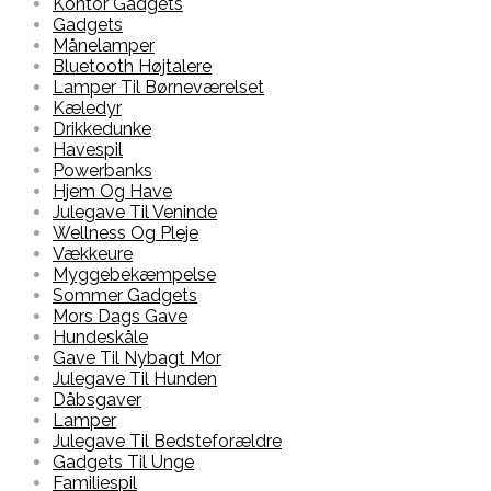
Kontor Gadgets
Gadgets
Månelamper
Bluetooth Højtalere
Lamper Til Børneværelset
Kæledyr
Drikkedunke
Havespil
Powerbanks
Hjem Og Have
Julegave Til Veninde
Wellness Og Pleje
Vækkeure
Myggebekæmpelse
Sommer Gadgets
Mors Dags Gave
Hundeskåle
Gave Til Nybagt Mor
Julegave Til Hunden
Dåbsgaver
Lamper
Julegave Til Bedsteforældre
Gadgets Til Unge
Familiespil