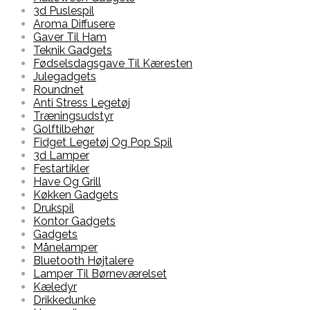
3d Puslespil
Aroma Diffusere
Gaver Til Ham
Teknik Gadgets
Fødselsdagsgave Til Kæresten
Julegadgets
Roundnet
Anti Stress Legetøj
Træningsudstyr
Golftilbehør
Fidget Legetøj Og Pop Spil
3d Lamper
Festartikler
Have Og Grill
Køkken Gadgets
Drukspil
Kontor Gadgets
Gadgets
Månelamper
Bluetooth Højtalere
Lamper Til Børneværelset
Kæledyr
Drikkedunke