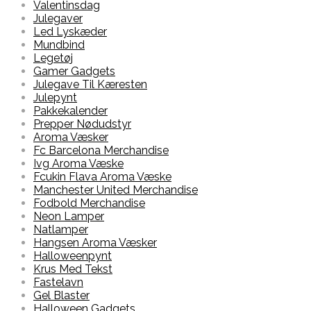
Valentinsdag
Julegaver
Led Lyskæder
Mundbind
Legetøj
Gamer Gadgets
Julegave Til Kæresten
Julepynt
Pakkekalender
Prepper Nødudstyr
Aroma Væsker
Fc Barcelona Merchandise
Ivg Aroma Væske
Fcukin Flava Aroma Væske
Manchester United Merchandise
Fodbold Merchandise
Neon Lamper
Natlamper
Hangsen Aroma Væsker
Halloweenpynt
Krus Med Tekst
Fastelavn
Gel Blaster
Halloween Gadgets