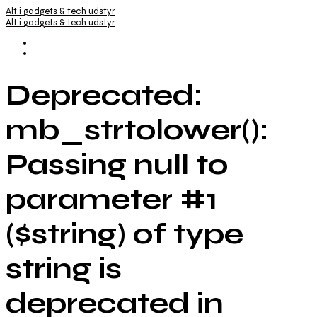
Alt i gadgets & tech udstyr
Alt i gadgets & tech udstyr
Deprecated:
mb_strtolower():
Passing null to
parameter #1
($string) of type
string is
deprecated in