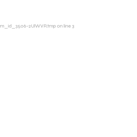
mp/xim_id_3506-2UlWVR.tmp on line 3