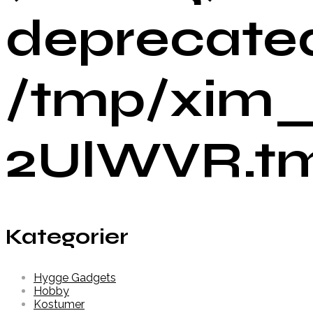
deprecated
/tmp/xim_
2UlWVR.tmp
Kategorier
Hygge Gadgets
Hobby
Kostumer