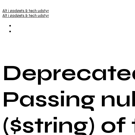
Alt i gadgets & tech udstyr
Alt i gadgets & tech udstyr
Deprecated
Passing nu
($string) of