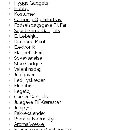
Hygge Gadgets
Hobby
Kostumer
Camping Og Friluftsliv
Fødselsdagsgave Til Far
Squid Game Gadgets
El Løbehjul
Diamond Paint
Elektronik
Magnetfiskeri
Soveværelse
Stue Gadgets
Valentinsdag
Julegaver
Led Lyskæder
Mundbind
Legetøj
Gamer Gadgets
Julegave Til Kæresten
Julepynt
Pakkekalender
Prepper Nødudstyr
Aroma Væsker
Fc Barcelona Merchandise