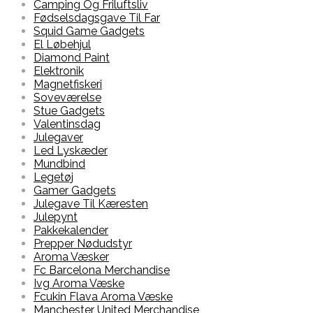
Camping Og Friluftsliv
Fødselsdagsgave Til Far
Squid Game Gadgets
El Løbehjul
Diamond Paint
Elektronik
Magnetfiskeri
Soveværelse
Stue Gadgets
Valentinsdag
Julegaver
Led Lyskæder
Mundbind
Legetøj
Gamer Gadgets
Julegave Til Kæresten
Julepynt
Pakkekalender
Prepper Nødudstyr
Aroma Væsker
Fc Barcelona Merchandise
Ivg Aroma Væske
Fcukin Flava Aroma Væske
Manchester United Merchandise