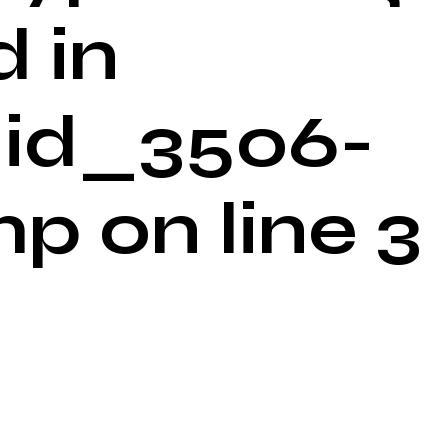
 in
id_3506-
 on line 3