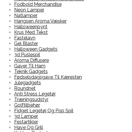
Fodbold Merchandise
Neon Lamper
Natlamper
Hangsen Aroma Væsker
Halloweenpynt
Krus Med Tekst
Fastelavn
Gel Blaster
Halloween Gadgets
3d Puslespil
Aroma Diffusere
Gaver Til Ham
Teknik Gadgets
Fødselsdagsgave Til Kæresten
Julegadgets
Roundnet
Anti Stress Legetøj
Træningsudstyr
Golftilbehør
Fidget Legetøj Og Pop Spil
3d Lamper
Festartikler
Have Og Grill