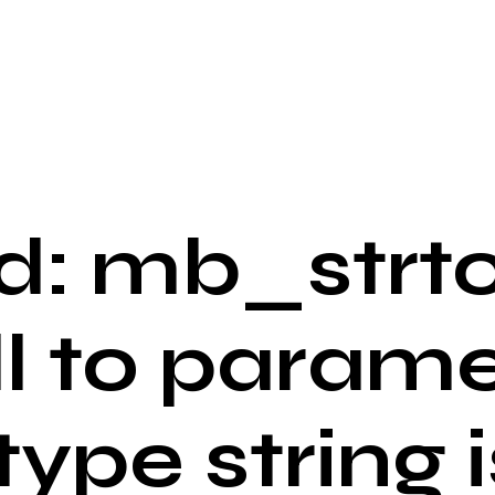
: mb_strto
ll to parame
 type string i