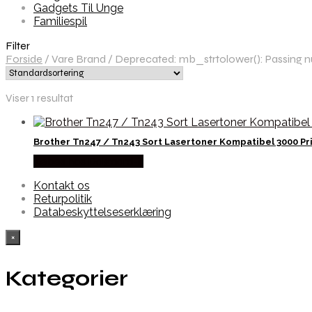
Gadgets Til Unge
Familiespil
Filter
Forside
/
Vare Brand
/
Deprecated: mb_strtolower(): Passing nul
Viser 1 resultat
Brother Tn247 / Tn243 Sort Lasertoner Kompatibel 3000 Pr
Købes hos Dalgaard-it
Kontakt os
Returpolitik
Databeskyttelseserklæring
×
Kategorier