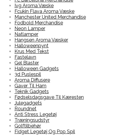
Ivg Aroma Væske
Fcukin Flava Aroma Væske
Manchester United Merchandise
Fodbold Merchandise
Neon Lamper
Natlamper
Hangsen Aroma Væsker
Halloweenpynt
Krus Med Tekst
Fastelavn
Gel Blaster
Halloween Gadgets
3d Puslespil
Aroma Diffusere
Gaver Til Ham
Teknik Gadgets
Fødselsdagsgave Til Kæresten
Julegadgets
Roundnet
Anti Stress Legetøj
Træningsudstyr
Golftilbehør
Fidget Legetøj Og Pop Spil