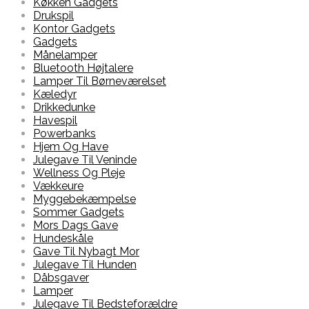
Køkken Gadgets
Drukspil
Kontor Gadgets
Gadgets
Månelamper
Bluetooth Højtalere
Lamper Til Børneværelset
Kæledyr
Drikkedunke
Havespil
Powerbanks
Hjem Og Have
Julegave Til Veninde
Wellness Og Pleje
Vækkeure
Myggebekæmpelse
Sommer Gadgets
Mors Dags Gave
Hundeskåle
Gave Til Nybagt Mor
Julegave Til Hunden
Dåbsgaver
Lamper
Julegave Til Bedsteforældre