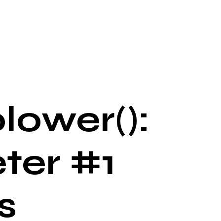
lower():
ter #1
s