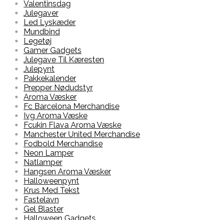
Valentinsdag
Julegaver
Led Lyskæder
Mundbind
Legetøj
Gamer Gadgets
Julegave Til Kæresten
Julepynt
Pakkekalender
Prepper Nødudstyr
Aroma Væsker
Fc Barcelona Merchandise
Ivg Aroma Væske
Fcukin Flava Aroma Væske
Manchester United Merchandise
Fodbold Merchandise
Neon Lamper
Natlamper
Hangsen Aroma Væsker
Halloweenpynt
Krus Med Tekst
Fastelavn
Gel Blaster
Halloween Gadgets