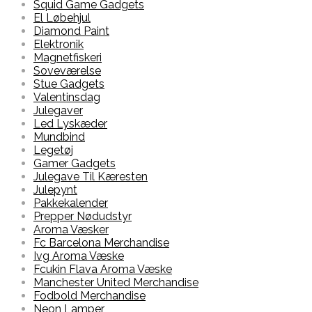
Squid Game Gadgets
El Løbehjul
Diamond Paint
Elektronik
Magnetfiskeri
Soveværelse
Stue Gadgets
Valentinsdag
Julegaver
Led Lyskæder
Mundbind
Legetøj
Gamer Gadgets
Julegave Til Kæresten
Julepynt
Pakkekalender
Prepper Nødudstyr
Aroma Væsker
Fc Barcelona Merchandise
Ivg Aroma Væske
Fcukin Flava Aroma Væske
Manchester United Merchandise
Fodbold Merchandise
Neon Lamper