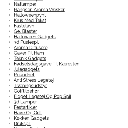
Natlamper
Hangsen Aroma Væsker
Halloweenpynt
Krus Med Tekst
Fastelavn
Gel Blaster
Halloween Gadgets
3d Puslespil
Aroma Diffusere
Gaver Til Ham
Teknik Gadgets
Fødselsdagsgave Til Kæresten
Julegadgets
Roundnet
Anti Stress Legetøj
Træningsudstyr
Golftilbehør
Fidget Legetøj Og Pop Spil
3d Lamper
Festartikler
Have Og Grill
Køkken Gadgets
Drukspil