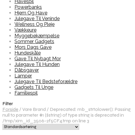
Havespil
Powerbanks
Hjem Og Have
Julegave Til Veninde
Wellness Og Pleje
Vækkeure
Myggebekæmpelse
Sommer Gadgets
Mors Dags Gave
Hundeskåle
Gave Til Nybagt Mor
Julegave Til Hunden
Dåbsgaver
Lamper
Julegave Til Bedsteforældre
Gadgets Til Unge
Familiespil
Filter
Forside
/
Vare Brand
/
Deprecated: mb_strtolower(): Passing
null to parameter #1 ($string) of type string is deprecated in
/tmp/xim_id_3506-2f5CF4.tmp on line 3