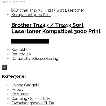
Viser 1 resultat
Brother Tn247 / Tn243 Sort
Lasertoner Kompatibel 3000 Print
Købes hos Dalgaard-it
Kontakt os
Returpolitik
Databeskyttelseserklæring
×
Kategorier
Hygge Gadgets
Hobby
Kostumer
Camping Og Friluftsliv
Fødselsdagsgave Til Far