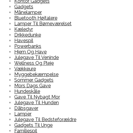
Kontor Gadgets
Gadgets
Månelamper
Bluetooth Højtalere
Lamper Til Børneværelset
Kæledyr
Drikkedunke
Havespil
Powerbanks
Hjem Og Have
Julegave Til Veninde
Wellness Og Pleje
Vækkeure
Myggebekæmpelse
Sommer Gadgets
Mors Dags Gave
Hundeskåle
Gave Til Nybagt Mor
Julegave Til Hunden
Dåbsgaver
Lamper
Julegave Til Bedsteforældre
Gadgets Til Unge
Familiespil