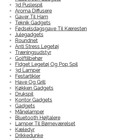
3d Puslespil
Aroma Diffusere
Gaver Til Ham
Teknik Gadgets
Fødselsdagsgave Til Kæresten
Julegadgets
Roundnet
Anti Stress Legetøj
Træningsudstyr
Golftilbehør
Fidget Legetøj Og Pop Spil
3d Lamper
Festartikler
Have Og Grill
Køkken Gadgets
Drukspil
Kontor Gadgets
Gadgets
Månelamper
Bluetooth Højtalere
Lamper Til Børneværelset
Kæledyr
Drikkedunke