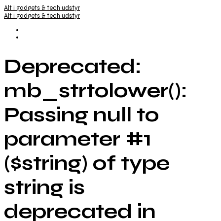
Alt i gadgets & tech udstyr
Alt i gadgets & tech udstyr
Deprecated:
mb_strtolower():
Passing null to
parameter #1
($string) of type
string is
deprecated in