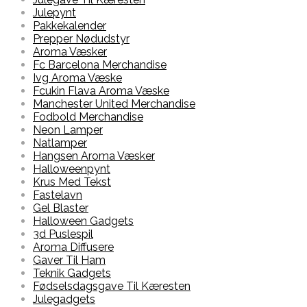
Julepynt
Pakkekalender
Prepper Nødudstyr
Aroma Væsker
Fc Barcelona Merchandise
Ivg Aroma Væske
Fcukin Flava Aroma Væske
Manchester United Merchandise
Fodbold Merchandise
Neon Lamper
Natlamper
Hangsen Aroma Væsker
Halloweenpynt
Krus Med Tekst
Fastelavn
Gel Blaster
Halloween Gadgets
3d Puslespil
Aroma Diffusere
Gaver Til Ham
Teknik Gadgets
Fødselsdagsgave Til Kæresten
Julegadgets