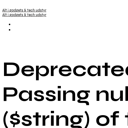
Alt i gadgets & tech udstyr
Alt i gadgets & tech udstyr
Deprecated
Passing nu
($string) of