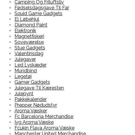
Camping Og Friluftsliv
Fødselsdagsgave Til Far
Squid Game Gadgets
El Løbehjul
Diamond Paint
Elektronik
Magnetfiskeri
Soveværelse
Stue Gadgets
Valentinsdag
Julegaver
Led Lyskæder
Mundbind
Legetøj
Gamer Gadgets
Julegave Til Kæresten
Julepynt
Pakkekalender
Prepper Nødudstyr
Aroma Væsker
Fc Barcelona Merchandise
Ivg Aroma Væske
Fcukin Flava Aroma Væske
Manchester United Merchandise