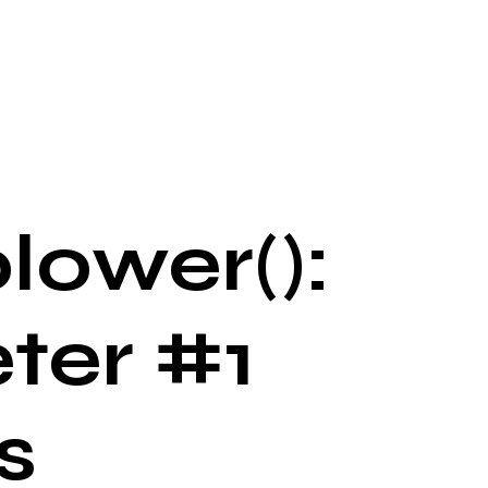
lower():
ter #1
s