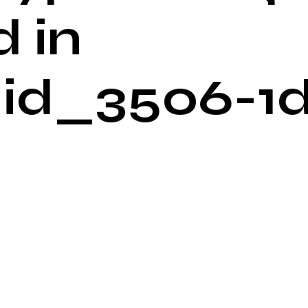
 in
id_3506-1