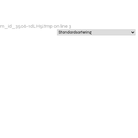
/xim_id_3506-1dLH5i.tmp on line 3