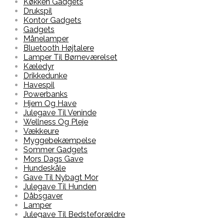
Køkken Gadgets
Drukspil
Kontor Gadgets
Gadgets
Månelamper
Bluetooth Højtalere
Lamper Til Børneværelset
Kæledyr
Drikkedunke
Havespil
Powerbanks
Hjem Og Have
Julegave Til Veninde
Wellness Og Pleje
Vækkeure
Myggebekæmpelse
Sommer Gadgets
Mors Dags Gave
Hundeskåle
Gave Til Nybagt Mor
Julegave Til Hunden
Dåbsgaver
Lamper
Julegave Til Bedsteforældre