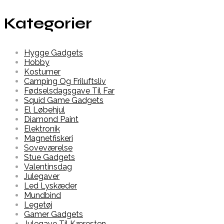
Kategorier
Hygge Gadgets
Hobby
Kostumer
Camping Og Friluftsliv
Fødselsdagsgave Til Far
Squid Game Gadgets
El Løbehjul
Diamond Paint
Elektronik
Magnetfiskeri
Soveværelse
Stue Gadgets
Valentinsdag
Julegaver
Led Lyskæder
Mundbind
Legetøj
Gamer Gadgets
Julegave Til Kæresten