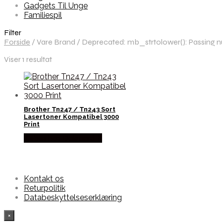
Gadgets Til Unge
Familiespil
Filter
Forside
/
Vare Brand
/
Deprecated: mb_strtolower(): Passing nul
Viser 1 resultat
Brother Tn247 / Tn243 Sort
Lasertoner Kompatibel 3000
Print
Købes hos Dalgaard-it
Kontakt os
Returpolitik
Databeskyttelseserklæring
×