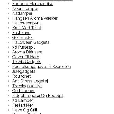
Fodbold Merchandise
Neon Lamper
Natlamper
Hangsen Aroma Væsker
Halloweenpynt
Krus Med Tekst
Fastelavn
Gel Blaster
Halloween Gadgets
3d Puslespil
Aroma Diffusere
Gaver Til Ham
Teknik Gadgets
Fødselsdagsgave Til Kæresten
Julegadgets
Roundnet
Anti Stress Legetøj
Træningsudstyr
Golftilbehør
Fidget Legetøj Og Pop Spil
3d Lamper
Festartikler
Have Og Grill