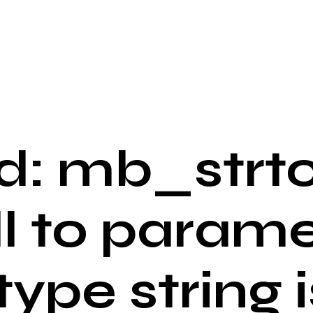
: mb_strto
ll to parame
 type string i