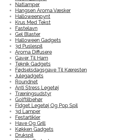
Natlamper
Hangsen Aroma Væsker
Halloweenpynt
Krus Med Tekst
Fastelavn
Gel Blaster
Halloween Gadgets
3d Puslespil
Aroma Diffusere
Gaver Til Ham
Teknik Gadgets
Fødselsdagsgave Til Kæresten
Julegadgets
Roundnet
Anti Stress Legetøj
Træningsudstyr
Golftilbehør
Fidget Legetøj Og Pop Spil
3d Lamper
Festartikler
Have Og Grill
Køkken Gadgets
Drukspil