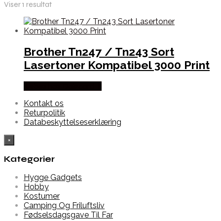
Viser 1 resultat
Brother Tn247 / Tn243 Sort
Lasertoner Kompatibel 3000 Print
Købes hos Dalgaard-it
Kontakt os
Returpolitik
Databeskyttelseserklæring
×
Kategorier
Hygge Gadgets
Hobby
Kostumer
Camping Og Friluftsliv
Fødselsdagsgave Til Far