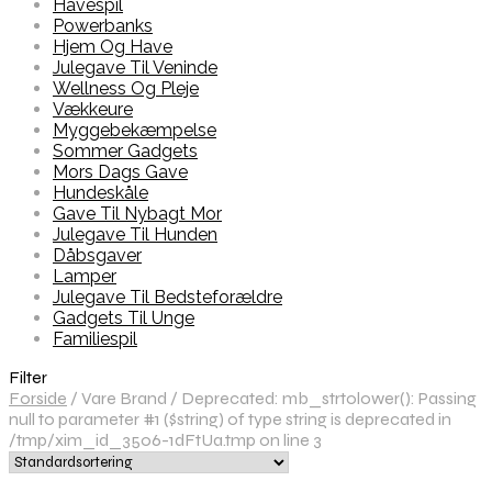
Havespil
Powerbanks
Hjem Og Have
Julegave Til Veninde
Wellness Og Pleje
Vækkeure
Myggebekæmpelse
Sommer Gadgets
Mors Dags Gave
Hundeskåle
Gave Til Nybagt Mor
Julegave Til Hunden
Dåbsgaver
Lamper
Julegave Til Bedsteforældre
Gadgets Til Unge
Familiespil
Filter
Forside
/
Vare Brand
/
Deprecated: mb_strtolower(): Passing
null to parameter #1 ($string) of type string is deprecated in
/tmp/xim_id_3506-1dFtUa.tmp on line 3