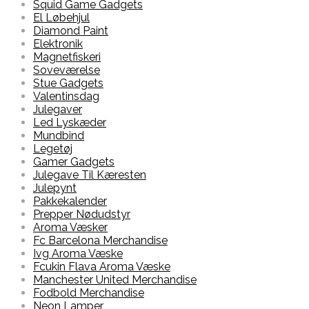
Squid Game Gadgets
El Løbehjul
Diamond Paint
Elektronik
Magnetfiskeri
Soveværelse
Stue Gadgets
Valentinsdag
Julegaver
Led Lyskæder
Mundbind
Legetøj
Gamer Gadgets
Julegave Til Kæresten
Julepynt
Pakkekalender
Prepper Nødudstyr
Aroma Væsker
Fc Barcelona Merchandise
Ivg Aroma Væske
Fcukin Flava Aroma Væske
Manchester United Merchandise
Fodbold Merchandise
Neon Lamper