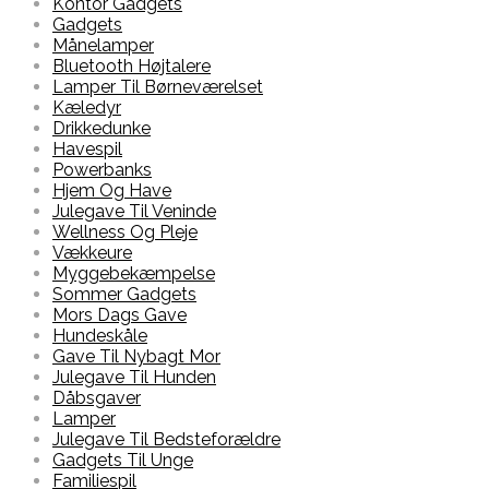
Kontor Gadgets
Gadgets
Månelamper
Bluetooth Højtalere
Lamper Til Børneværelset
Kæledyr
Drikkedunke
Havespil
Powerbanks
Hjem Og Have
Julegave Til Veninde
Wellness Og Pleje
Vækkeure
Myggebekæmpelse
Sommer Gadgets
Mors Dags Gave
Hundeskåle
Gave Til Nybagt Mor
Julegave Til Hunden
Dåbsgaver
Lamper
Julegave Til Bedsteforældre
Gadgets Til Unge
Familiespil