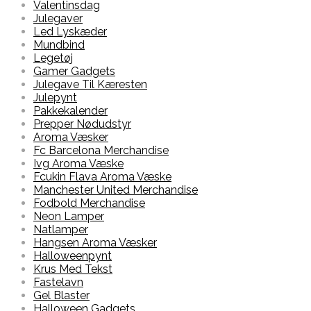
Valentinsdag
Julegaver
Led Lyskæder
Mundbind
Legetøj
Gamer Gadgets
Julegave Til Kæresten
Julepynt
Pakkekalender
Prepper Nødudstyr
Aroma Væsker
Fc Barcelona Merchandise
Ivg Aroma Væske
Fcukin Flava Aroma Væske
Manchester United Merchandise
Fodbold Merchandise
Neon Lamper
Natlamper
Hangsen Aroma Væsker
Halloweenpynt
Krus Med Tekst
Fastelavn
Gel Blaster
Halloween Gadgets