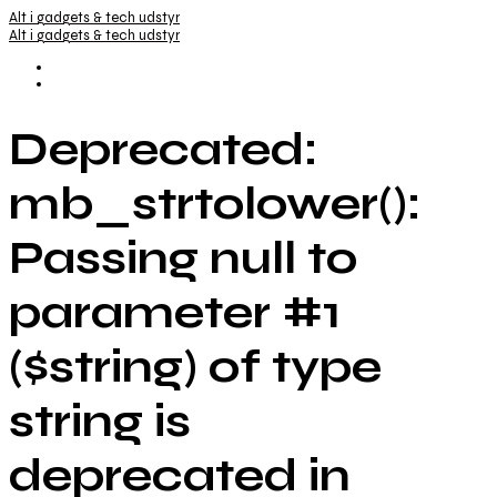
Alt i gadgets & tech udstyr
Alt i gadgets & tech udstyr
Deprecated:
mb_strtolower():
Passing null to
parameter #1
($string) of type
string is
deprecated in