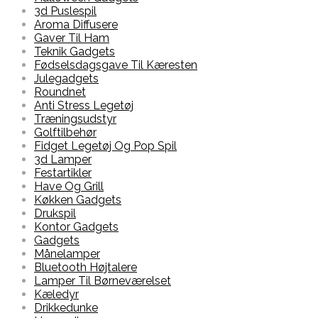
3d Puslespil
Aroma Diffusere
Gaver Til Ham
Teknik Gadgets
Fødselsdagsgave Til Kæresten
Julegadgets
Roundnet
Anti Stress Legetøj
Træningsudstyr
Golftilbehør
Fidget Legetøj Og Pop Spil
3d Lamper
Festartikler
Have Og Grill
Køkken Gadgets
Drukspil
Kontor Gadgets
Gadgets
Månelamper
Bluetooth Højtalere
Lamper Til Børneværelset
Kæledyr
Drikkedunke