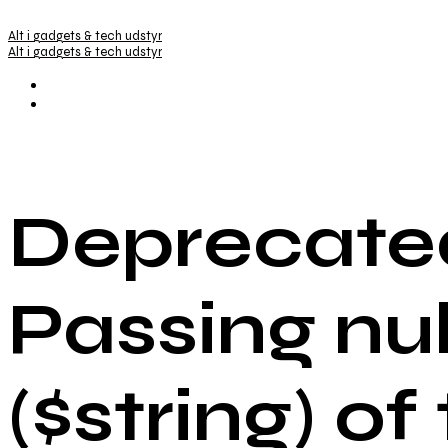
Alt i gadgets & tech udstyr
Alt i gadgets & tech udstyr
Deprecated
Passing nu
($string) of