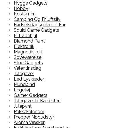
Hygge Gadgets
Hobby
Kostumer
Camping Og Friluftsliv
Fødselsdagsgave Til Far
Squid Game Gadgets
El Løbehjul
Diamond Paint
Elektronik
Magnetfiskeri
Soveværelse
Stue Gadgets
Valentinsdag
Julegaver
Led Lyskæder
Mundbind
Legetøj
Gamer Gadgets
Julegave Til Kæresten
Julepynt
Pakkekalender
Prepper Nødudstyr
Aroma Væsker
Fc Barcelona Merchandise