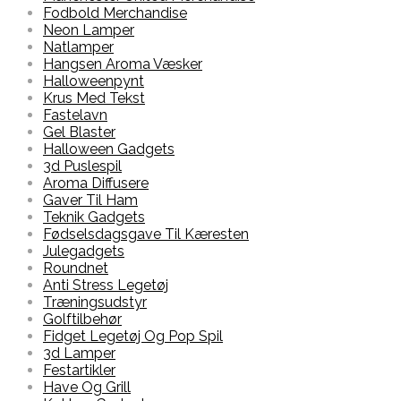
Fodbold Merchandise
Neon Lamper
Natlamper
Hangsen Aroma Væsker
Halloweenpynt
Krus Med Tekst
Fastelavn
Gel Blaster
Halloween Gadgets
3d Puslespil
Aroma Diffusere
Gaver Til Ham
Teknik Gadgets
Fødselsdagsgave Til Kæresten
Julegadgets
Roundnet
Anti Stress Legetøj
Træningsudstyr
Golftilbehør
Fidget Legetøj Og Pop Spil
3d Lamper
Festartikler
Have Og Grill