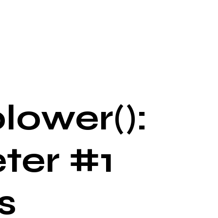
lower():
ter #1
s