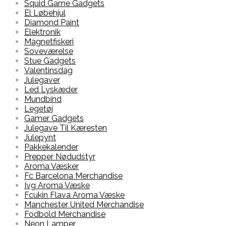
Squid Game Gadgets
El Løbehjul
Diamond Paint
Elektronik
Magnetfiskeri
Soveværelse
Stue Gadgets
Valentinsdag
Julegaver
Led Lyskæder
Mundbind
Legetøj
Gamer Gadgets
Julegave Til Kæresten
Julepynt
Pakkekalender
Prepper Nødudstyr
Aroma Væsker
Fc Barcelona Merchandise
Ivg Aroma Væske
Fcukin Flava Aroma Væske
Manchester United Merchandise
Fodbold Merchandise
Neon Lamper