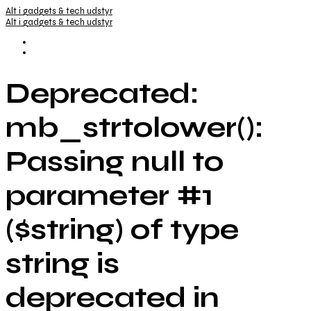
Alt i gadgets & tech udstyr
Alt i gadgets & tech udstyr
Deprecated:
mb_strtolower():
Passing null to
parameter #1
($string) of type
string is
deprecated in