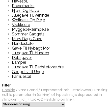
Havespil
Powerbanks
Hjem Og Have
Julegave Til Veninde
Wellness Og Pleje
Vækkeure
Myggebekæmpelse
Sommer Gadgets
Mors Dags Gave
Hundeskåle
Gave Til Nybagt Mor
Julegave Til Hunden
Dåbsgaver
Lamper
Julegave Til Bedsteforældre
Gadgets Til Unge
Familiespil
Filter
Forside
/
Vare Brand
/
Deprecated: mb_strtolower(): Passing
null to parameter #1 ($string) of type string is deprecated in
/tmp/xim_id_3506-0DHsvk.tmp on line 3