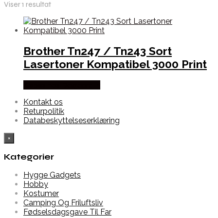
Viser 1 resultat
Brother Tn247 / Tn243 Sort
Lasertoner Kompatibel 3000 Print
Købes hos Dalgaard-it
Kontakt os
Returpolitik
Databeskyttelseserklæring
×
Kategorier
Hygge Gadgets
Hobby
Kostumer
Camping Og Friluftsliv
Fødselsdagsgave Til Far