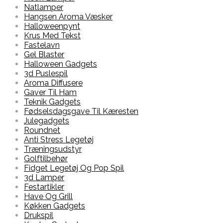
Natlamper
Hangsen Aroma Væsker
Halloweenpynt
Krus Med Tekst
Fastelavn
Gel Blaster
Halloween Gadgets
3d Puslespil
Aroma Diffusere
Gaver Til Ham
Teknik Gadgets
Fødselsdagsgave Til Kæresten
Julegadgets
Roundnet
Anti Stress Legetøj
Træningsudstyr
Golftilbehør
Fidget Legetøj Og Pop Spil
3d Lamper
Festartikler
Have Og Grill
Køkken Gadgets
Drukspil