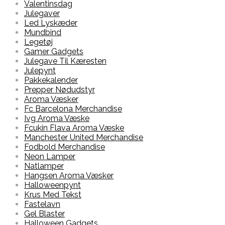
Valentinsdag
Julegaver
Led Lyskæder
Mundbind
Legetøj
Gamer Gadgets
Julegave Til Kæresten
Julepynt
Pakkekalender
Prepper Nødudstyr
Aroma Væsker
Fc Barcelona Merchandise
Ivg Aroma Væske
Fcukin Flava Aroma Væske
Manchester United Merchandise
Fodbold Merchandise
Neon Lamper
Natlamper
Hangsen Aroma Væsker
Halloweenpynt
Krus Med Tekst
Fastelavn
Gel Blaster
Halloween Gadgets