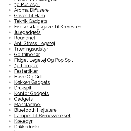
3d Puslespil
Aroma Diffusere
Gaver Til Ham
Teknik Gadgets
Fødselsdagsgave Til Kæresten
Julegadgets
Roundnet
Anti Stress Legetøj
Træningsudstyr
Golftilbehør
Fidget Legetøj Og Pop Spil
3d Lamper
Festartikler
Have Og Grill
Køkken Gadgets
Drukspil
Kontor Gadgets
Gadgets
Månelamper
Bluetooth Højtalere
Lamper Til Børneværelset
Kæledyr
Drikkedunke