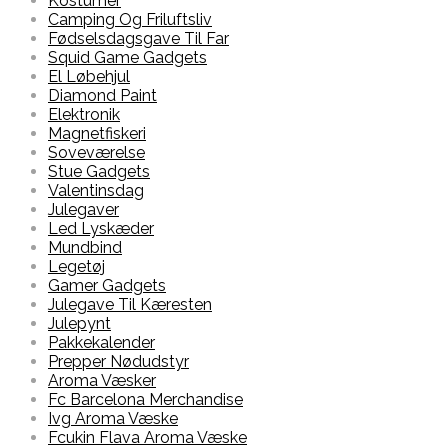
Kostumer
Camping Og Friluftsliv
Fødselsdagsgave Til Far
Squid Game Gadgets
El Løbehjul
Diamond Paint
Elektronik
Magnetfiskeri
Soveværelse
Stue Gadgets
Valentinsdag
Julegaver
Led Lyskæder
Mundbind
Legetøj
Gamer Gadgets
Julegave Til Kæresten
Julepynt
Pakkekalender
Prepper Nødudstyr
Aroma Væsker
Fc Barcelona Merchandise
Ivg Aroma Væske
Fcukin Flava Aroma Væske