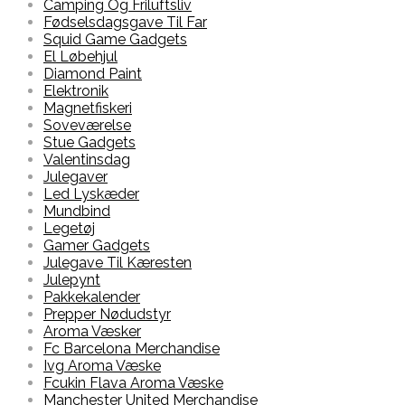
Camping Og Friluftsliv
Fødselsdagsgave Til Far
Squid Game Gadgets
El Løbehjul
Diamond Paint
Elektronik
Magnetfiskeri
Soveværelse
Stue Gadgets
Valentinsdag
Julegaver
Led Lyskæder
Mundbind
Legetøj
Gamer Gadgets
Julegave Til Kæresten
Julepynt
Pakkekalender
Prepper Nødudstyr
Aroma Væsker
Fc Barcelona Merchandise
Ivg Aroma Væske
Fcukin Flava Aroma Væske
Manchester United Merchandise