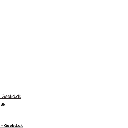
.dk
j – Geekd.dk