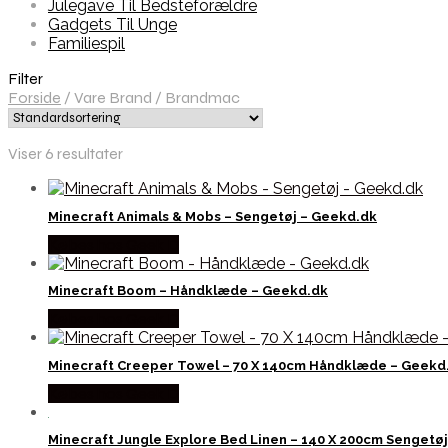
Julegave Til Bedsteforældre
Gadgets Til Unge
Familiespil
Filter
Forside
/
Vare Brand
/
Brandmac
Viser 6 resultater
Minecraft Animals & Mobs – Sengetøj – Geekd.dk
Købes hos Geek D
Minecraft Boom – Håndklæde – Geekd.dk
Købes hos Geek D
Minecraft Creeper Towel – 70 X 140cm Håndklæde – Geekd
Købes hos Geek D
Minecraft Jungle Explore Bed Linen – 140 X 200cm Sengetø