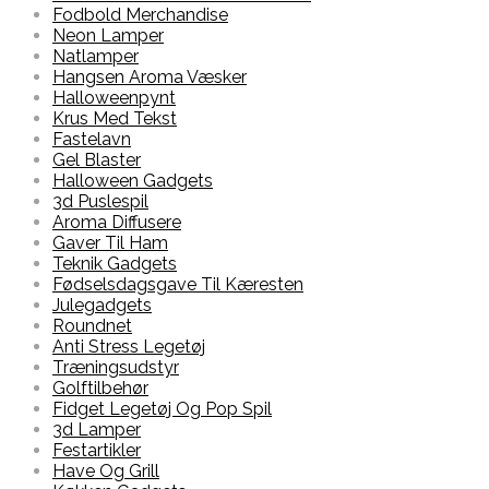
Fodbold Merchandise
Neon Lamper
Natlamper
Hangsen Aroma Væsker
Halloweenpynt
Krus Med Tekst
Fastelavn
Gel Blaster
Halloween Gadgets
3d Puslespil
Aroma Diffusere
Gaver Til Ham
Teknik Gadgets
Fødselsdagsgave Til Kæresten
Julegadgets
Roundnet
Anti Stress Legetøj
Træningsudstyr
Golftilbehør
Fidget Legetøj Og Pop Spil
3d Lamper
Festartikler
Have Og Grill