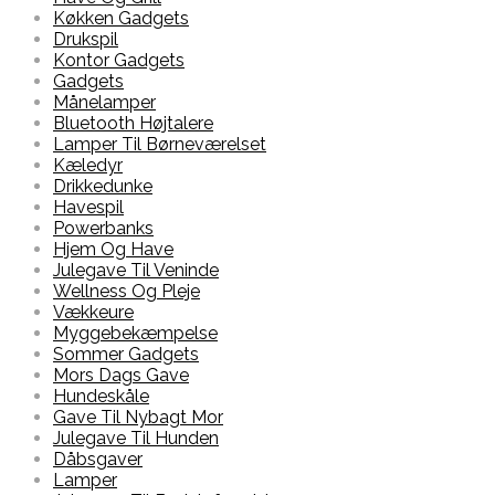
Køkken Gadgets
Drukspil
Kontor Gadgets
Gadgets
Månelamper
Bluetooth Højtalere
Lamper Til Børneværelset
Kæledyr
Drikkedunke
Havespil
Powerbanks
Hjem Og Have
Julegave Til Veninde
Wellness Og Pleje
Vækkeure
Myggebekæmpelse
Sommer Gadgets
Mors Dags Gave
Hundeskåle
Gave Til Nybagt Mor
Julegave Til Hunden
Dåbsgaver
Lamper