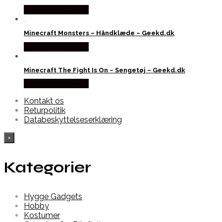
Købes hos Geek D
Minecraft Monsters – Håndklæde – Geekd.dk
Købes hos Geek D
Minecraft The Fight Is On – Sengetøj – Geekd.dk
Købes hos Geek D
Kontakt os
Returpolitik
Databeskyttelseserklæring
×
Kategorier
Hygge Gadgets
Hobby
Kostumer