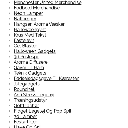
Manchester United Merchandise
Fodbold Merchandise
Neon Lamper
Natlamper
Hangsen Aroma Væsker
Halloweenpynt
Krus Med Tekst
Fastelavn
Gel Blaster
Halloween Gadgets
3d Puslespil
Aroma Diffusere
Gaver Til Ham
Teknik Gadgets
Fødselsdagsgave Til Kæresten
Julegadgets
Roundnet
Anti Stress Legetøj
Træningsudstyr
Golftilbehør
Fidget Legetøj Og Pop Spil
3d Lamper
Festartikler
Have Og Grill