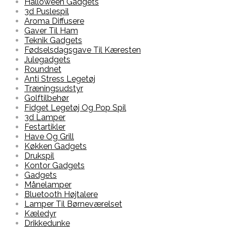
Halloween Gadgets
3d Puslespil
Aroma Diffusere
Gaver Til Ham
Teknik Gadgets
Fødselsdagsgave Til Kæresten
Julegadgets
Roundnet
Anti Stress Legetøj
Træningsudstyr
Golftilbehør
Fidget Legetøj Og Pop Spil
3d Lamper
Festartikler
Have Og Grill
Køkken Gadgets
Drukspil
Kontor Gadgets
Gadgets
Månelamper
Bluetooth Højtalere
Lamper Til Børneværelset
Kæledyr
Drikkedunke