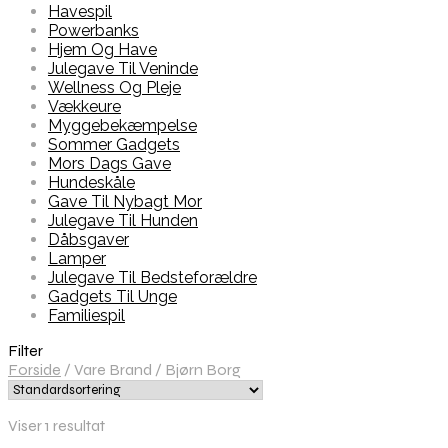
Havespil
Powerbanks
Hjem Og Have
Julegave Til Veninde
Wellness Og Pleje
Vækkeure
Myggebekæmpelse
Sommer Gadgets
Mors Dags Gave
Hundeskåle
Gave Til Nybagt Mor
Julegave Til Hunden
Dåbsgaver
Lamper
Julegave Til Bedsteforældre
Gadgets Til Unge
Familiespil
Filter
Forside
/
Vare Brand
/
Bjørn Borg
Viser 1 resultat