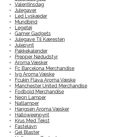
Valentinsdag
Julegaver
Led Lyskæder
Mundbind
Legetøj
Gamer Gadgets
Julegave Til Kæresten
Julepynt
Pakkekalender
Prepper Nødudstyr
Aroma Væsker
Fc Barcelona Merchandise
Ivg Aroma Væske
Fcukin Flava Aroma Væske
Manchester United Merchandise
Fodbold Merchandise
Neon Lamper
Natlamper
Hangsen Aroma Væsker
Halloweenpynt
Krus Med Tekst
Fastelavn
Gel Blaster