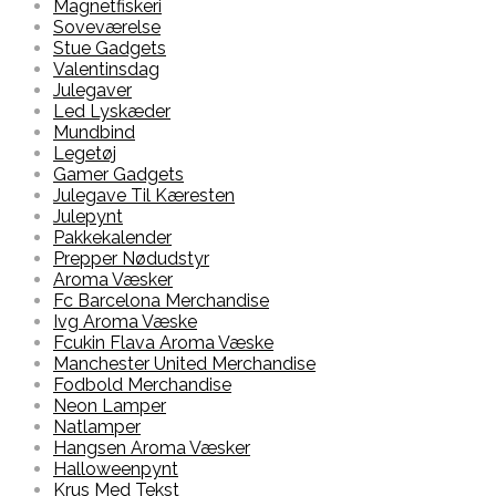
Magnetfiskeri
Soveværelse
Stue Gadgets
Valentinsdag
Julegaver
Led Lyskæder
Mundbind
Legetøj
Gamer Gadgets
Julegave Til Kæresten
Julepynt
Pakkekalender
Prepper Nødudstyr
Aroma Væsker
Fc Barcelona Merchandise
Ivg Aroma Væske
Fcukin Flava Aroma Væske
Manchester United Merchandise
Fodbold Merchandise
Neon Lamper
Natlamper
Hangsen Aroma Væsker
Halloweenpynt
Krus Med Tekst