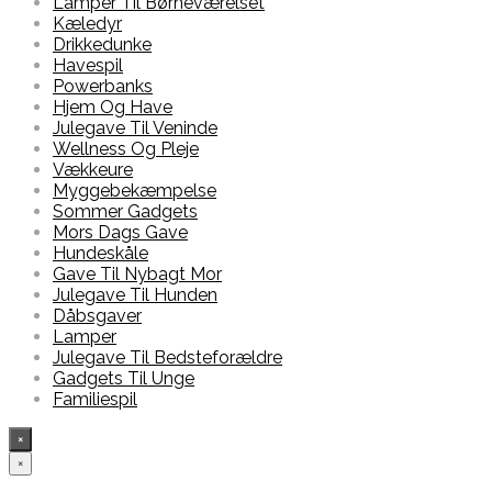
Lamper Til Børneværelset
Kæledyr
Drikkedunke
Havespil
Powerbanks
Hjem Og Have
Julegave Til Veninde
Wellness Og Pleje
Vækkeure
Myggebekæmpelse
Sommer Gadgets
Mors Dags Gave
Hundeskåle
Gave Til Nybagt Mor
Julegave Til Hunden
Dåbsgaver
Lamper
Julegave Til Bedsteforældre
Gadgets Til Unge
Familiespil
×
×