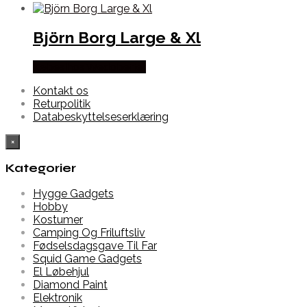
Björn Borg Large & Xl
Købes hos Wedobetter
Kontakt os
Returpolitik
Databeskyttelseserklæring
×
Kategorier
Hygge Gadgets
Hobby
Kostumer
Camping Og Friluftsliv
Fødselsdagsgave Til Far
Squid Game Gadgets
El Løbehjul
Diamond Paint
Elektronik