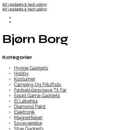
Alt i gadgets & tech udstyr
Alt i gadgets & tech udstyr
Bjørn Borg
Kategorier
Hygge Gadgets
Hobby
Kostumer
Camping Og Friluftsliv
Fødselsdagsgave Til Far
Squid Game Gadgets
El Løbehjul
Diamond Paint
Elektronik
Magnetfiskeri
Soveværelse
Stue Gadgets