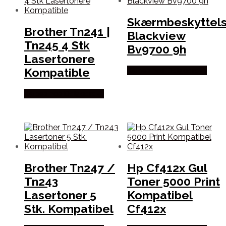
Skærmbeskyttel
Brother Tn241 |
Blackview
Tn245 4 Stk
Bv9700 9h
Lasertonere
Kompatible
Købes hos Dalgaard-it
Købes hos Dalgaard-it
Brother Tn247 /
Hp Cf412x Gul
Tn243
Toner 5000 Print
Lasertoner 5
Kompatibel
Stk. Kompatibel
Cf412x