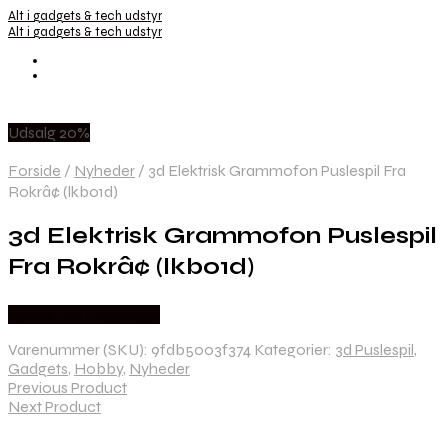
Alt i gadgets & tech udstyr
Alt i gadgets & tech udstyr
Udsalg 20%
Forside
/
Nyheder
/
3d Elektrisk Grammofon Puslespil Fra
Rokrâ¢ (lkb01d)
3d Elektrisk Grammofon Puslespil
Fra Rokrâ¢ (lkb01d)
Købes hos Dingadget
Varenummer (SKU):
9fdb5003f374
Kategorier:
3d Puslespil
,
Gadgets
,
Hobby
,
Nyheder
Previous Product
Next Product