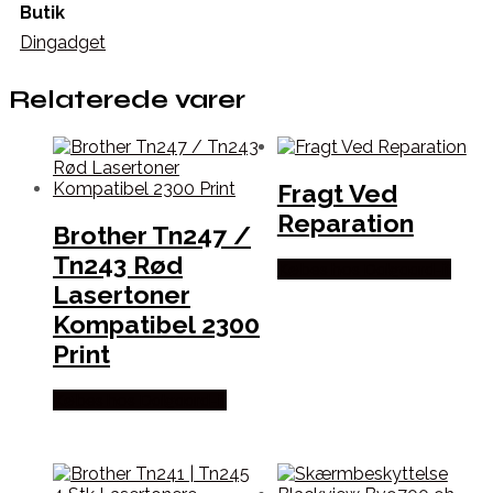
Butik
Dingadget
Relaterede varer
Fragt Ved
Reparation
Brother Tn247 /
Tn243 Rød
Købes hos Dalgaard-it
Lasertoner
Kompatibel 2300
Print
Købes hos Dalgaard-it