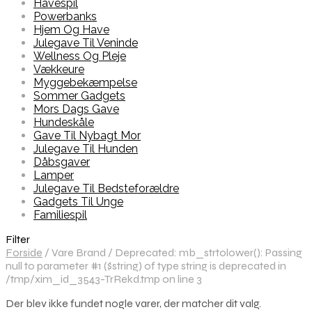
Havespil
Powerbanks
Hjem Og Have
Julegave Til Veninde
Wellness Og Pleje
Vækkeure
Myggebekæmpelse
Sommer Gadgets
Mors Dags Gave
Hundeskåle
Gave Til Nybagt Mor
Julegave Til Hunden
Dåbsgaver
Lamper
Julegave Til Bedsteforældre
Gadgets Til Unge
Familiespil
Filter
Forside
/
Vare Brand
/
Deprecated: mb_strtolower(): Passing
null to parameter #1 ($string) of type string is deprecated in
/tmp/xim_id_3543-TrRekd.tmp on line 3
Der blev ikke fundet nogle varer, der matcher dit valg.