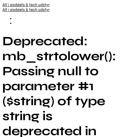
Alt i gadgets & tech udstyr
Alt i gadgets & tech udstyr
Deprecated:
mb_strtolower():
Passing null to
parameter #1
($string) of type
string is
deprecated in