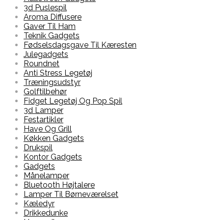
3d Puslespil
Aroma Diffusere
Gaver Til Ham
Teknik Gadgets
Fødselsdagsgave Til Kæresten
Julegadgets
Roundnet
Anti Stress Legetøj
Træningsudstyr
Golftilbehør
Fidget Legetøj Og Pop Spil
3d Lamper
Festartikler
Have Og Grill
Køkken Gadgets
Drukspil
Kontor Gadgets
Gadgets
Månelamper
Bluetooth Højtalere
Lamper Til Børneværelset
Kæledyr
Drikkedunke