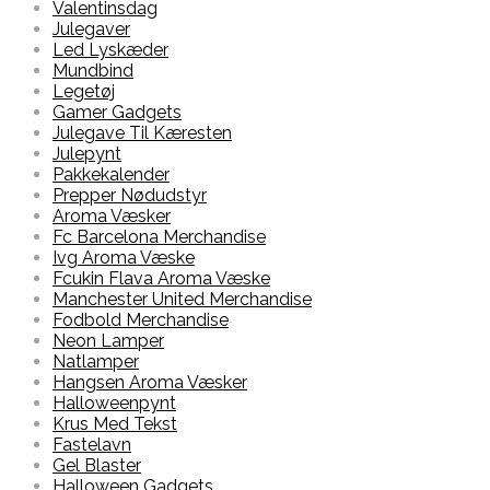
Valentinsdag
Julegaver
Led Lyskæder
Mundbind
Legetøj
Gamer Gadgets
Julegave Til Kæresten
Julepynt
Pakkekalender
Prepper Nødudstyr
Aroma Væsker
Fc Barcelona Merchandise
Ivg Aroma Væske
Fcukin Flava Aroma Væske
Manchester United Merchandise
Fodbold Merchandise
Neon Lamper
Natlamper
Hangsen Aroma Væsker
Halloweenpynt
Krus Med Tekst
Fastelavn
Gel Blaster
Halloween Gadgets