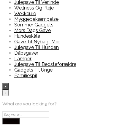
Julegave Til Veninde
Wellness Og Pleje
Vækkeure
Myggebekæmpelse
Sommer Gadgets
Mors Dags Gave
Hundeskåle
Gave Til Nybagt Mor
Julegave Til Hunden
Dåbsgaver
Lamper
Julegave Til Bedsteforældre
Gadgets Til Unge
Familiespil
×
×
What are you looking for?