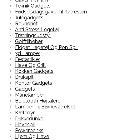
Teknik Gadgets
Fødselsdagsgave Til Kæresten
Julegadgets
Roundnet
Anti Stress Legetøj
Træningsudstyr
Golftilbehør
Fidget Legetøj Og Pop Spil
3d Lamper
Festartikler
Have Og Grill
Køkken Gadgets
Drukspil
Kontor Gadgets
Gadgets
Månelamper
Bluetooth Højtalere
Lamper Til Børneværelset
Kæledyr
Drikkedunke
Havespil
Powerbanks
Hjem Og Have