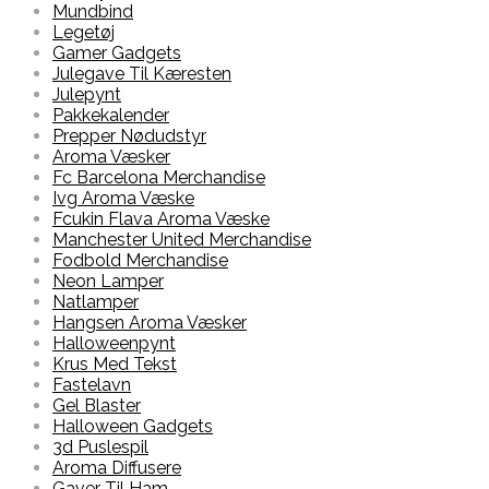
Mundbind
Legetøj
Gamer Gadgets
Julegave Til Kæresten
Julepynt
Pakkekalender
Prepper Nødudstyr
Aroma Væsker
Fc Barcelona Merchandise
Ivg Aroma Væske
Fcukin Flava Aroma Væske
Manchester United Merchandise
Fodbold Merchandise
Neon Lamper
Natlamper
Hangsen Aroma Væsker
Halloweenpynt
Krus Med Tekst
Fastelavn
Gel Blaster
Halloween Gadgets
3d Puslespil
Aroma Diffusere
Gaver Til Ham