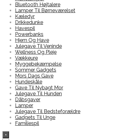
Bluetooth Højtalere
Lamper Til Børneværelset
Kæledyr
Drikkedunke
Havespil
Powerbanks
Hjem Og Have
Julegave Til Veninde
Wellness Og Pleje
Vækkeure
Myggebekæmpelse
Sommer Gadgets
Mors Dags Gave
Hundeskåle
Gave Til Nybagt Mor
Julegave Til Hunden
Dåbsgaver
Lamper
Julegave Til Bedsteforældre
Gadgets Til Unge
Familiespil
×