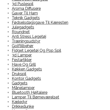
3d Puslespil
Aroma Diffusere
Gaver Til Ham
Teknik Gadgets
Fødselsdagsgave Til Kæresten
Julegadgets
Roundnet
Anti Stress Legetøj
Træningsudstyr
Golftilbehør
Fidget Legetøj Og Pop Spil
3d Lamper
Festartikler
Have Og Grill
Køkken Gadgets
Drukspil
Kontor Gadgets
Gadgets
Månelamper
Bluetooth Højtalere
Lamper Til Børneværelset
Kæledyr
Drikkedunke