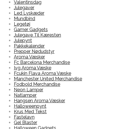
Valentinsdag
Julegaver
Led Lyskæder
Mundbind
Legetøj
Gamer Gadgets
Julegave Til Kæresten
Julepynt
Pakkekalender
Prepper Nødudstyr
Aroma Væsker
Fc Barcelona Merchandise
Ivg Aroma Væske
Fcukin Flava Aroma Væske
Manchester United Merchandise
Fodbold Merchandise
Neon Lamper
Natlamper
Hangsen Aroma Væsker
Halloweenpynt
Krus Med Tekst
Fastelavn
Gel Blaster
Halloween Gadgets