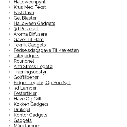
Halloweenpynt
Krus Med Tekst
Fastelavn
Gel Blaster
Halloween Gadgets
3d Puslespil
Aroma Diffusere
Gaver Til Ham
Teknik Gadgets
Fødselsdagsgave Til Kæresten
Julegadgets
Roundnet
Anti Stress Legetøj
Træningsudstyr
Golftilbehør
Fidget Legetøj Og Pop Spil
3d Lamper
Festartikler
Have Og Grill
Køkken Gadgets
Drukspil
Kontor Gadgets
Gadgets
Månelamper