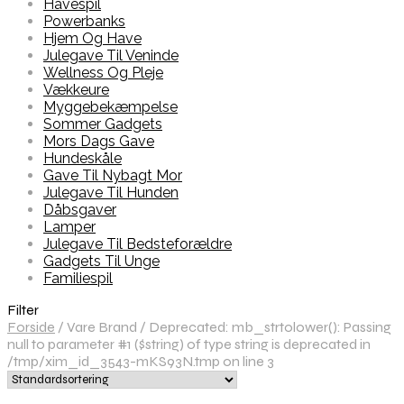
Havespil
Powerbanks
Hjem Og Have
Julegave Til Veninde
Wellness Og Pleje
Vækkeure
Myggebekæmpelse
Sommer Gadgets
Mors Dags Gave
Hundeskåle
Gave Til Nybagt Mor
Julegave Til Hunden
Dåbsgaver
Lamper
Julegave Til Bedsteforældre
Gadgets Til Unge
Familiespil
Filter
Forside
/
Vare Brand
/
Deprecated: mb_strtolower(): Passing
null to parameter #1 ($string) of type string is deprecated in
/tmp/xim_id_3543-mKS93N.tmp on line 3