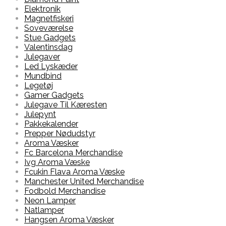
Elektronik
Magnetfiskeri
Soveværelse
Stue Gadgets
Valentinsdag
Julegaver
Led Lyskæder
Mundbind
Legetøj
Gamer Gadgets
Julegave Til Kæresten
Julepynt
Pakkekalender
Prepper Nødudstyr
Aroma Væsker
Fc Barcelona Merchandise
Ivg Aroma Væske
Fcukin Flava Aroma Væske
Manchester United Merchandise
Fodbold Merchandise
Neon Lamper
Natlamper
Hangsen Aroma Væsker