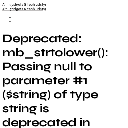
Alt i gadgets & tech udstyr
Alt i gadgets & tech udstyr
Deprecated:
mb_strtolower():
Passing null to
parameter #1
($string) of type
string is
deprecated in