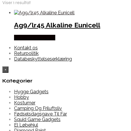
Viser 1 resultat
Ag9/lr45 Alkaline Eunicell
Købes hos Alabazar
Kontakt os
Returpolitik
Databeskyttelseserklæring
×
Kategorier
Hygge Gadgets
Hobby
Kostumer
Camping Og Friluftsliv
Fødselsdagsgave Til Far
Squid Game Gadgets
El Løbehjul
Diamond Paint