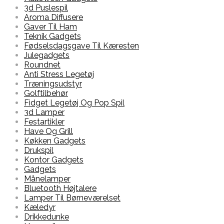
3d Puslespil
Aroma Diffusere
Gaver Til Ham
Teknik Gadgets
Fødselsdagsgave Til Kæresten
Julegadgets
Roundnet
Anti Stress Legetøj
Træningsudstyr
Golftilbehør
Fidget Legetøj Og Pop Spil
3d Lamper
Festartikler
Have Og Grill
Køkken Gadgets
Drukspil
Kontor Gadgets
Gadgets
Månelamper
Bluetooth Højtalere
Lamper Til Børneværelset
Kæledyr
Drikkedunke