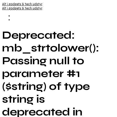
Alt i gadgets & tech udstyr
Alt i gadgets & tech udstyr
Deprecated:
mb_strtolower():
Passing null to
parameter #1
($string) of type
string is
deprecated in