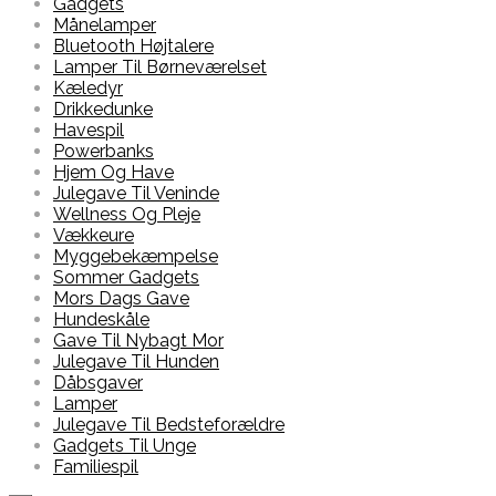
Gadgets
Månelamper
Bluetooth Højtalere
Lamper Til Børneværelset
Kæledyr
Drikkedunke
Havespil
Powerbanks
Hjem Og Have
Julegave Til Veninde
Wellness Og Pleje
Vækkeure
Myggebekæmpelse
Sommer Gadgets
Mors Dags Gave
Hundeskåle
Gave Til Nybagt Mor
Julegave Til Hunden
Dåbsgaver
Lamper
Julegave Til Bedsteforældre
Gadgets Til Unge
Familiespil