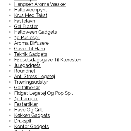
Hangsen Aroma Væsker
Halloweenpynt
Krus Med Tekst
Fastelavn
Gel Blaster
Halloween Gadgets
3d Puslespil
Aroma Diffusere
Gaver Til Ham
Teknik Gadgets
Fødselsdagsgave Til Kæresten
Julegadgets
Roundnet
Anti Stress Legetøj
Træningsudstyr
Golftilbehør
Fidget Legetøj Og Pop Spil
3d Lamper
Festartikler
Have Og Grill
Køkken Gadgets
Drukspil
Kontor Gadgets