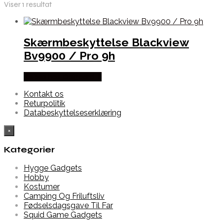
Viser 1 resultat
Skærmbeskyttelse Blackview
Bv9900 / Pro 9h
Købes hos Dalgaard-it
Kontakt os
Returpolitik
Databeskyttelseserklæring
×
Kategorier
Hygge Gadgets
Hobby
Kostumer
Camping Og Friluftsliv
Fødselsdagsgave Til Far
Squid Game Gadgets