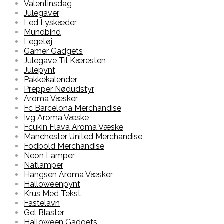
Valentinsdag
Julegaver
Led Lyskæder
Mundbind
Legetøj
Gamer Gadgets
Julegave Til Kæresten
Julepynt
Pakkekalender
Prepper Nødudstyr
Aroma Væsker
Fc Barcelona Merchandise
Ivg Aroma Væske
Fcukin Flava Aroma Væske
Manchester United Merchandise
Fodbold Merchandise
Neon Lamper
Natlamper
Hangsen Aroma Væsker
Halloweenpynt
Krus Med Tekst
Fastelavn
Gel Blaster
Halloween Gadgets