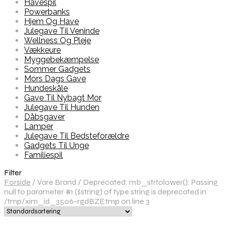
Havespil
Powerbanks
Hjem Og Have
Julegave Til Veninde
Wellness Og Pleje
Vækkeure
Myggebekæmpelse
Sommer Gadgets
Mors Dags Gave
Hundeskåle
Gave Til Nybagt Mor
Julegave Til Hunden
Dåbsgaver
Lamper
Julegave Til Bedsteforældre
Gadgets Til Unge
Familiespil
Filter
Forside
/
Vare Brand
/
Deprecated: mb_strtolower(): Passing
null to parameter #1 ($string) of type string is deprecated in
/tmp/xim_id_3506-rgdBZE.tmp on line 3