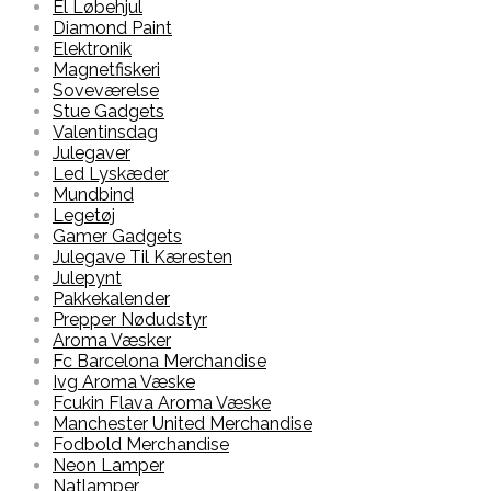
El Løbehjul
Diamond Paint
Elektronik
Magnetfiskeri
Soveværelse
Stue Gadgets
Valentinsdag
Julegaver
Led Lyskæder
Mundbind
Legetøj
Gamer Gadgets
Julegave Til Kæresten
Julepynt
Pakkekalender
Prepper Nødudstyr
Aroma Væsker
Fc Barcelona Merchandise
Ivg Aroma Væske
Fcukin Flava Aroma Væske
Manchester United Merchandise
Fodbold Merchandise
Neon Lamper
Natlamper