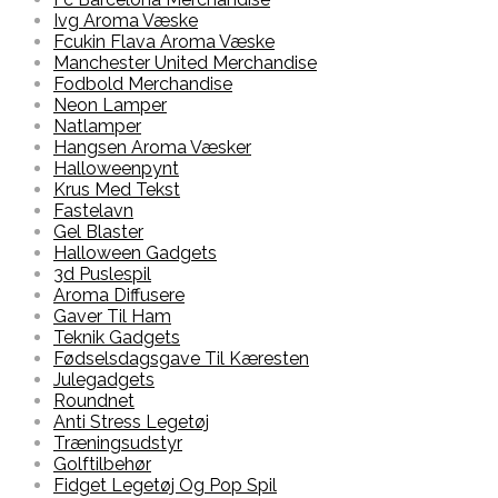
Ivg Aroma Væske
Fcukin Flava Aroma Væske
Manchester United Merchandise
Fodbold Merchandise
Neon Lamper
Natlamper
Hangsen Aroma Væsker
Halloweenpynt
Krus Med Tekst
Fastelavn
Gel Blaster
Halloween Gadgets
3d Puslespil
Aroma Diffusere
Gaver Til Ham
Teknik Gadgets
Fødselsdagsgave Til Kæresten
Julegadgets
Roundnet
Anti Stress Legetøj
Træningsudstyr
Golftilbehør
Fidget Legetøj Og Pop Spil