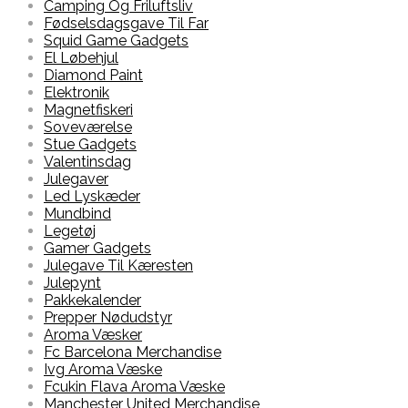
Camping Og Friluftsliv
Fødselsdagsgave Til Far
Squid Game Gadgets
El Løbehjul
Diamond Paint
Elektronik
Magnetfiskeri
Soveværelse
Stue Gadgets
Valentinsdag
Julegaver
Led Lyskæder
Mundbind
Legetøj
Gamer Gadgets
Julegave Til Kæresten
Julepynt
Pakkekalender
Prepper Nødudstyr
Aroma Væsker
Fc Barcelona Merchandise
Ivg Aroma Væske
Fcukin Flava Aroma Væske
Manchester United Merchandise