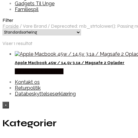
Gadgets Til Unge
Familiespil
Filter
Forside
/
Vare Brand
/
Deprecated: mb_strtolower(): Passing nul
Viser 1 resultat
Apple Macbook 45w / 14.5v 3.1a / Magsafe 2 Oplader
Købes hos Dalgaard-it
Kontakt os
Returpolitik
Databeskyttelseserklæring
×
Kategorier