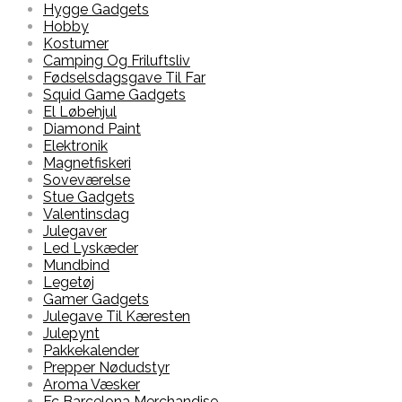
Hygge Gadgets
Hobby
Kostumer
Camping Og Friluftsliv
Fødselsdagsgave Til Far
Squid Game Gadgets
El Løbehjul
Diamond Paint
Elektronik
Magnetfiskeri
Soveværelse
Stue Gadgets
Valentinsdag
Julegaver
Led Lyskæder
Mundbind
Legetøj
Gamer Gadgets
Julegave Til Kæresten
Julepynt
Pakkekalender
Prepper Nødudstyr
Aroma Væsker
Fc Barcelona Merchandise