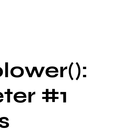
lower():
ter #1
s