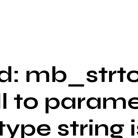
: mb_strto
ll to parame
 type string i