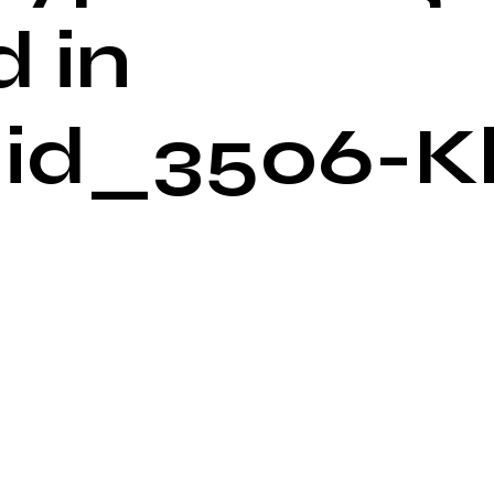
 in
id_3506-K