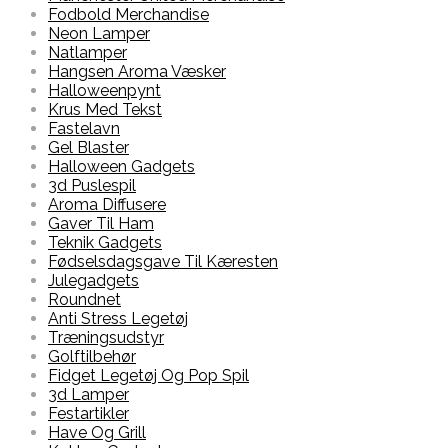
Fodbold Merchandise
Neon Lamper
Natlamper
Hangsen Aroma Væsker
Halloweenpynt
Krus Med Tekst
Fastelavn
Gel Blaster
Halloween Gadgets
3d Puslespil
Aroma Diffusere
Gaver Til Ham
Teknik Gadgets
Fødselsdagsgave Til Kæresten
Julegadgets
Roundnet
Anti Stress Legetøj
Træningsudstyr
Golftilbehør
Fidget Legetøj Og Pop Spil
3d Lamper
Festartikler
Have Og Grill