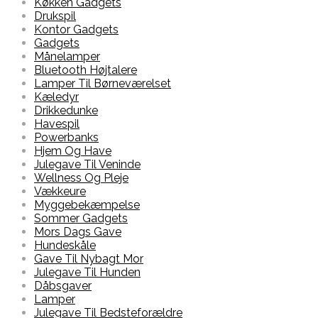
Køkken Gadgets
Drukspil
Kontor Gadgets
Gadgets
Månelamper
Bluetooth Højtalere
Lamper Til Børneværelset
Kæledyr
Drikkedunke
Havespil
Powerbanks
Hjem Og Have
Julegave Til Veninde
Wellness Og Pleje
Vækkeure
Myggebekæmpelse
Sommer Gadgets
Mors Dags Gave
Hundeskåle
Gave Til Nybagt Mor
Julegave Til Hunden
Dåbsgaver
Lamper
Julegave Til Bedsteforældre