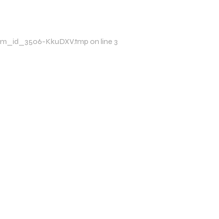
p/xim_id_3506-KkuDXV.tmp on line 3