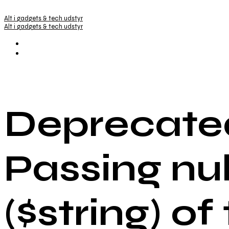
Alt i gadgets & tech udstyr
Alt i gadgets & tech udstyr
Deprecated
Passing nu
($string) of