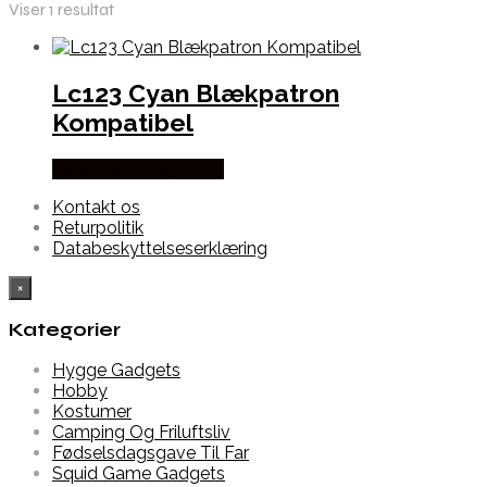
Viser 1 resultat
Lc123 Cyan Blækpatron
Kompatibel
Købes hos Dalgaard-it
Kontakt os
Returpolitik
Databeskyttelseserklæring
×
Kategorier
Hygge Gadgets
Hobby
Kostumer
Camping Og Friluftsliv
Fødselsdagsgave Til Far
Squid Game Gadgets