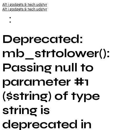
Alt i gadgets & tech udstyr
Alt i gadgets & tech udstyr
Deprecated:
mb_strtolower():
Passing null to
parameter #1
($string) of type
string is
deprecated in