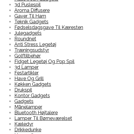
3d Puslespil
Aroma Diffusere
Gaver Til Ham
Teknik Gadgets
Fødselsdagsgave Til Kæresten
Julegadgets
Roundnet
Anti Stress Legetøj
Træningsudstyr
Golftilbehør
Fidget Legetøj Og Pop Spil
3d Lamper
Festartikler
Have Og Grill
Køkken Gadgets
Drukspil
Kontor Gadgets
Gadgets
Månelamper
Bluetooth Højtalere
Lamper Til Børneværelset
Kæledyr
Drikkedunke