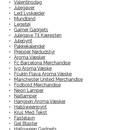
Valentinsdag
Julegaver
Led Lyskæder
Mundbind
Legetøj
Gamer Gadgets
Julegave Til Kæresten
Julepynt
Pakkekalender
Prepper Nødudstyr
Aroma Væsker
Fc Barcelona Merchandise
Ivg Aroma Væske
Fcukin Flava Aroma Væske
Manchester United Merchandise
Fodbold Merchandise
Neon Lamper
Natlamper
Hangsen Aroma Væsker
Halloweenpynt
Krus Med Tekst
Fastelavn
Gel Blaster
Halloween Gadgets