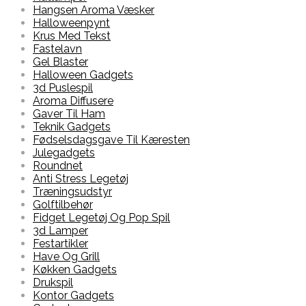
Hangsen Aroma Væsker
Halloweenpynt
Krus Med Tekst
Fastelavn
Gel Blaster
Halloween Gadgets
3d Puslespil
Aroma Diffusere
Gaver Til Ham
Teknik Gadgets
Fødselsdagsgave Til Kæresten
Julegadgets
Roundnet
Anti Stress Legetøj
Træningsudstyr
Golftilbehør
Fidget Legetøj Og Pop Spil
3d Lamper
Festartikler
Have Og Grill
Køkken Gadgets
Drukspil
Kontor Gadgets