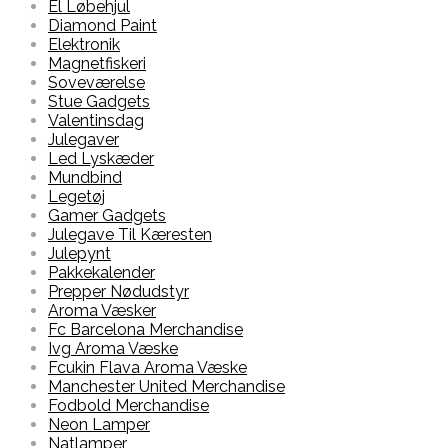
El Løbehjul
Diamond Paint
Elektronik
Magnetfiskeri
Soveværelse
Stue Gadgets
Valentinsdag
Julegaver
Led Lyskæder
Mundbind
Legetøj
Gamer Gadgets
Julegave Til Kæresten
Julepynt
Pakkekalender
Prepper Nødudstyr
Aroma Væsker
Fc Barcelona Merchandise
Ivg Aroma Væske
Fcukin Flava Aroma Væske
Manchester United Merchandise
Fodbold Merchandise
Neon Lamper
Natlamper