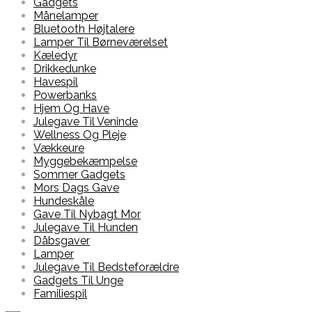
Gadgets
Månelamper
Bluetooth Højtalere
Lamper Til Børneværelset
Kæledyr
Drikkedunke
Havespil
Powerbanks
Hjem Og Have
Julegave Til Veninde
Wellness Og Pleje
Vækkeure
Myggebekæmpelse
Sommer Gadgets
Mors Dags Gave
Hundeskåle
Gave Til Nybagt Mor
Julegave Til Hunden
Dåbsgaver
Lamper
Julegave Til Bedsteforældre
Gadgets Til Unge
Familiespil