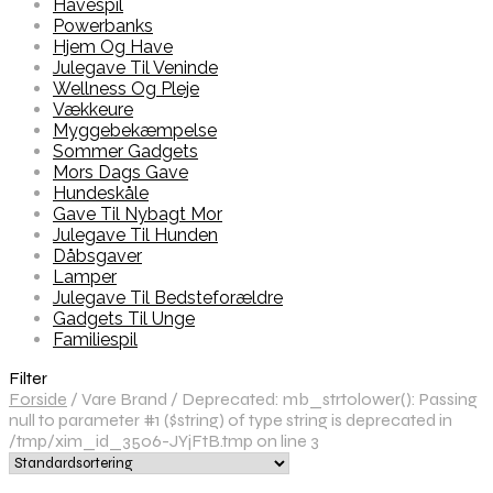
Havespil
Powerbanks
Hjem Og Have
Julegave Til Veninde
Wellness Og Pleje
Vækkeure
Myggebekæmpelse
Sommer Gadgets
Mors Dags Gave
Hundeskåle
Gave Til Nybagt Mor
Julegave Til Hunden
Dåbsgaver
Lamper
Julegave Til Bedsteforældre
Gadgets Til Unge
Familiespil
Filter
Forside
/
Vare Brand
/
Deprecated: mb_strtolower(): Passing
null to parameter #1 ($string) of type string is deprecated in
/tmp/xim_id_3506-JYjFtB.tmp on line 3