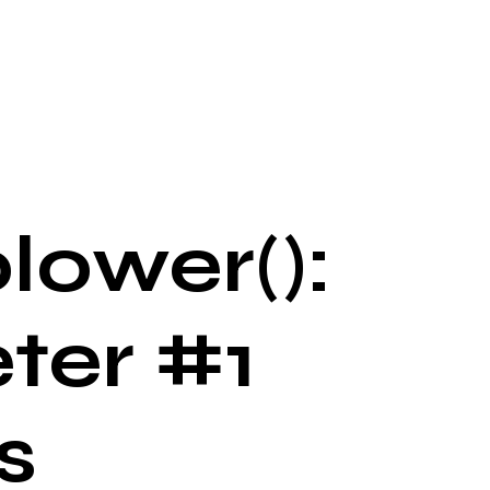
lower():
ter #1
s