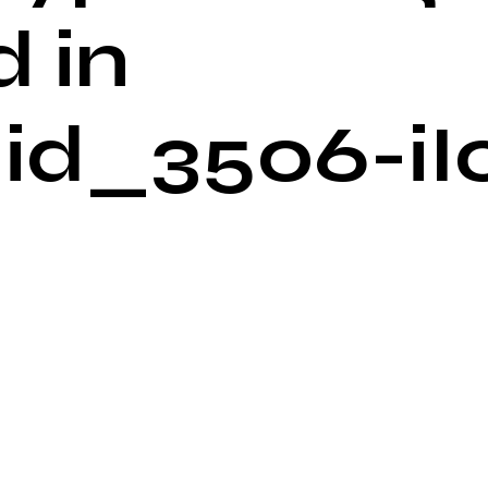
 in
id_3506-iI