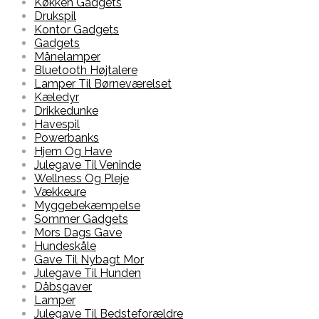
Køkken Gadgets
Drukspil
Kontor Gadgets
Gadgets
Månelamper
Bluetooth Højtalere
Lamper Til Børneværelset
Kæledyr
Drikkedunke
Havespil
Powerbanks
Hjem Og Have
Julegave Til Veninde
Wellness Og Pleje
Vækkeure
Myggebekæmpelse
Sommer Gadgets
Mors Dags Gave
Hundeskåle
Gave Til Nybagt Mor
Julegave Til Hunden
Dåbsgaver
Lamper
Julegave Til Bedsteforældre