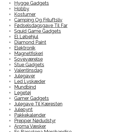
Hygge Gadgets
Hobby
Kostumer
Camping Og Friluftsliv
Fødselsdagsgave Til Far
Squid Game Gadgets
El Løbehjul
Diamond Paint
Elektronik
Magnetfiskeri
Soveværelse
Stue Gadgets
Valentinsdag
Julegaver
Led Lyskæder
Mundbind
Legetøj
Gamer Gadgets
Julegave Til Kæresten
Julepynt
Pakkekalender
Prepper Nødudstyr
Aroma Væsker
Fc Barcelona Merchandise