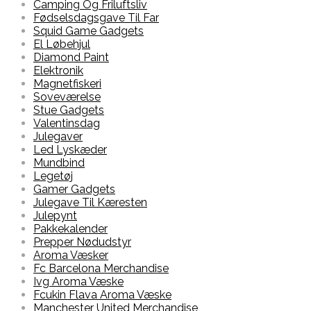
Camping Og Friluftsliv
Fødselsdagsgave Til Far
Squid Game Gadgets
El Løbehjul
Diamond Paint
Elektronik
Magnetfiskeri
Soveværelse
Stue Gadgets
Valentinsdag
Julegaver
Led Lyskæder
Mundbind
Legetøj
Gamer Gadgets
Julegave Til Kæresten
Julepynt
Pakkekalender
Prepper Nødudstyr
Aroma Væsker
Fc Barcelona Merchandise
Ivg Aroma Væske
Fcukin Flava Aroma Væske
Manchester United Merchandise