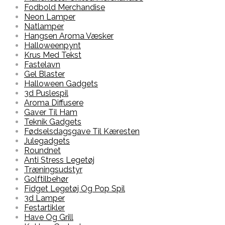
Fodbold Merchandise
Neon Lamper
Natlamper
Hangsen Aroma Væsker
Halloweenpynt
Krus Med Tekst
Fastelavn
Gel Blaster
Halloween Gadgets
3d Puslespil
Aroma Diffusere
Gaver Til Ham
Teknik Gadgets
Fødselsdagsgave Til Kæresten
Julegadgets
Roundnet
Anti Stress Legetøj
Træningsudstyr
Golftilbehør
Fidget Legetøj Og Pop Spil
3d Lamper
Festartikler
Have Og Grill