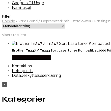
Gadgets Til Unge
Familiespil
Filter
Forside
/
Vare Brand
/
Deprecated: mb_strtolower(): Passing nul
Viser 1 resultat
Brother Tn247 / Tn243 Sort Lasertoner Kompatibel 3000 Pr
Købes hos Dalgaard-it
Kontakt os
Returpolitik
Databeskyttelseserklæring
×
Kategorier