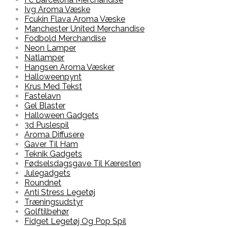
Ivg Aroma Væske
Fcukin Flava Aroma Væske
Manchester United Merchandise
Fodbold Merchandise
Neon Lamper
Natlamper
Hangsen Aroma Væsker
Halloweenpynt
Krus Med Tekst
Fastelavn
Gel Blaster
Halloween Gadgets
3d Puslespil
Aroma Diffusere
Gaver Til Ham
Teknik Gadgets
Fødselsdagsgave Til Kæresten
Julegadgets
Roundnet
Anti Stress Legetøj
Træningsudstyr
Golftilbehør
Fidget Legetøj Og Pop Spil