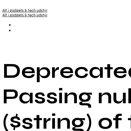
Alt i gadgets & tech udstyr
Alt i gadgets & tech udstyr
Deprecated
Passing nu
($string) of