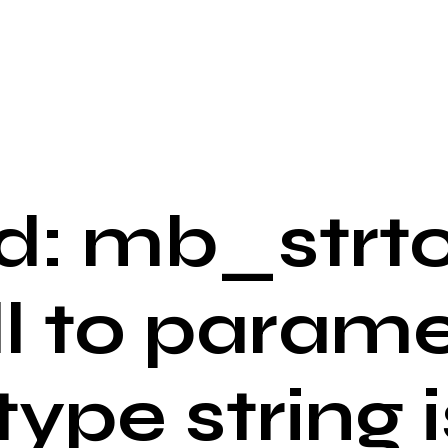
: mb_strto
ll to parame
 type string i