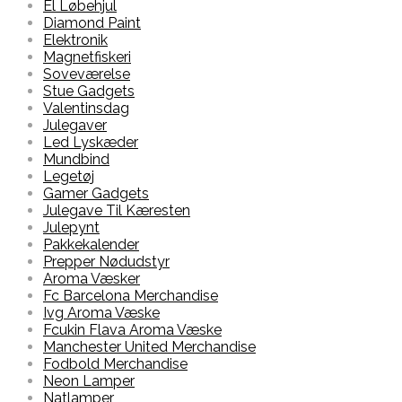
El Løbehjul
Diamond Paint
Elektronik
Magnetfiskeri
Soveværelse
Stue Gadgets
Valentinsdag
Julegaver
Led Lyskæder
Mundbind
Legetøj
Gamer Gadgets
Julegave Til Kæresten
Julepynt
Pakkekalender
Prepper Nødudstyr
Aroma Væsker
Fc Barcelona Merchandise
Ivg Aroma Væske
Fcukin Flava Aroma Væske
Manchester United Merchandise
Fodbold Merchandise
Neon Lamper
Natlamper