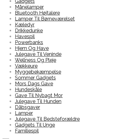
Gadgets
Månelamper
Bluetooth Højtalere
Lamper Til Børneværelset
Kæledyr
Drikkedunke
Havespil
Powerbanks
Hjem Og Have
Julegave Til Veninde
Wellness Og Pleje
Vækkeure
Myggebekæmpelse
Sommer Gadgets
Mors Dags Gave
Hundeskåle
Gave Til Nybagt Mor
Julegave Til Hunden
Dåbsgaver
Lamper
Julegave Til Bedsteforældre
Gadgets Til Unge
Familiespil