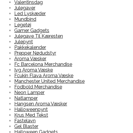
Valentinsdag
Julegaver
Led Lyskæder
Mundbind
Legetøj
Gamer Gadgets
Julegave Til Kæresten
Julepynt
Pakkekalender
Prepper Nødudstyr
Aroma Væsker
Fc Barcelona Merchandise
Ivg Aroma Væske
Fcukin Flava Aroma Væske
Manchester United Merchandise
Fodbold Merchandise
Neon Lamper
Natlamper
Hangsen Aroma Væsker
Halloweenpynt
Krus Med Tekst
Fastelavn
Gel Blaster
Halloween Gadgets