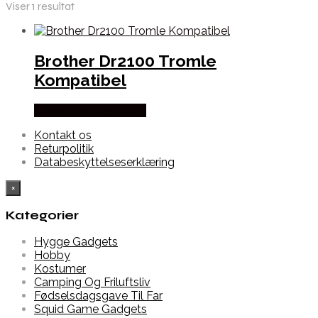
Viser 1 resultat
Brother Dr2100 Tromle
Kompatibel
Købes hos Dalgaard-it
Kontakt os
Returpolitik
Databeskyttelseserklæring
×
Kategorier
Hygge Gadgets
Hobby
Kostumer
Camping Og Friluftsliv
Fødselsdagsgave Til Far
Squid Game Gadgets