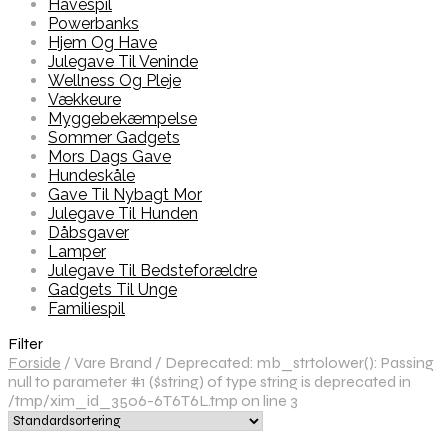
Havespil
Powerbanks
Hjem Og Have
Julegave Til Veninde
Wellness Og Pleje
Vækkeure
Myggebekæmpelse
Sommer Gadgets
Mors Dags Gave
Hundeskåle
Gave Til Nybagt Mor
Julegave Til Hunden
Dåbsgaver
Lamper
Julegave Til Bedsteforældre
Gadgets Til Unge
Familiespil
Filter
Forside
/
Vare Brand
/
Deprecated: mb_strtolower(): Passing
null to parameter #1 ($string) of type string is deprecated in
/tmp/xim_id_3506-6T6T6L.tmp on line 3