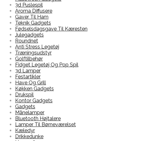
3d Puslespil
Aroma Diffusere
Gaver Til Ham
Teknik Gadgets
Fødselsdagsgave Til Kæresten
Julegadgets
Roundnet
Anti Stress Legetøj
Træningsudstyr
Golftilbehør
Fidget Legetøj Og Pop Spil
3d Lamper
Festartikler
Have Og Grill
Køkken Gadgets
Drukspil
Kontor Gadgets
Gadgets
Månelamper
Bluetooth Højtalere
Lamper Til Børneværelset
Kæledyr
Drikkedunke