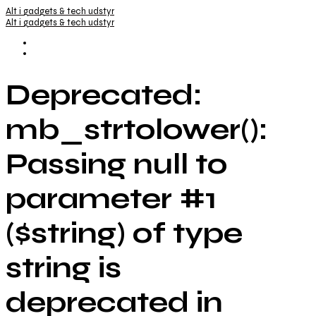
Alt i gadgets & tech udstyr
Alt i gadgets & tech udstyr
Deprecated:
mb_strtolower():
Passing null to
parameter #1
($string) of type
string is
deprecated in