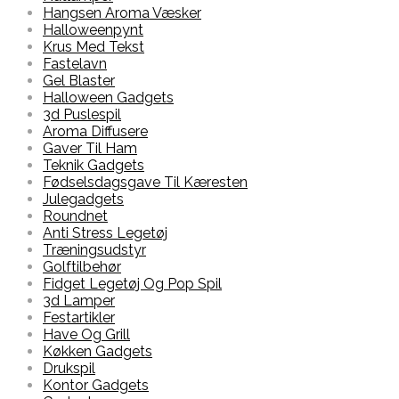
Hangsen Aroma Væsker
Halloweenpynt
Krus Med Tekst
Fastelavn
Gel Blaster
Halloween Gadgets
3d Puslespil
Aroma Diffusere
Gaver Til Ham
Teknik Gadgets
Fødselsdagsgave Til Kæresten
Julegadgets
Roundnet
Anti Stress Legetøj
Træningsudstyr
Golftilbehør
Fidget Legetøj Og Pop Spil
3d Lamper
Festartikler
Have Og Grill
Køkken Gadgets
Drukspil
Kontor Gadgets